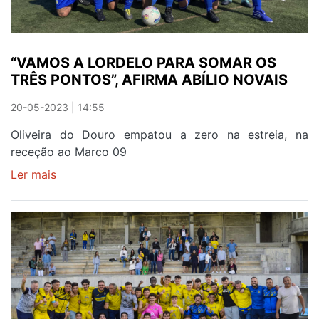
EMPATE
“VAMOS A LORDELO PARA SOMAR OS
TRÊS PONTOS”, AFIRMA ABÍLIO NOVAIS
20-05-2023 | 14:55
Oliveira do Douro empatou a zero na estreia, na
receção ao Marco 09
Ler mais
sobre
“VAMOS
A
LORDELO
PARA
SOMAR
OS
TRÊS
PONTOS”,