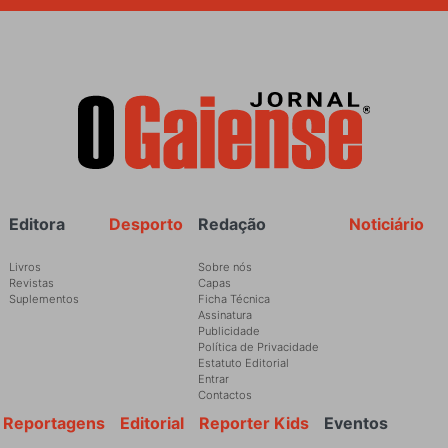
Rodapé
Editora
Desporto
Redação
Noticiário
Livros
Sobre nós
Revistas
Capas
Suplementos
Ficha Técnica
Assinatura
Publicidade
Política de Privacidade
Estatuto Editorial
Entrar
Contactos
Reportagens
Editorial
Reporter Kids
Eventos