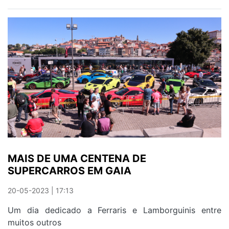
OITO
CRECHES
E
ERPI
REFORÇAM
REDE
SOCIAL
DO
CONCELHO
MAIS DE UMA CENTENA DE
SUPERCARROS EM GAIA
20-05-2023 | 17:13
Um dia dedicado a Ferraris e Lamborguinis entre
muitos outros