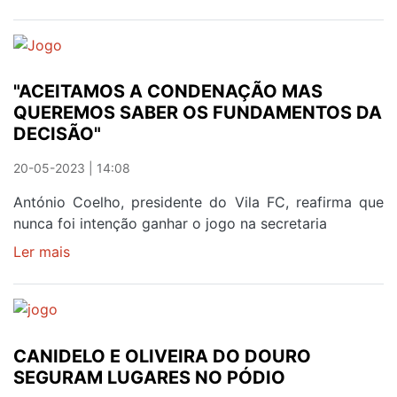
PASSEIO
DIVERTIDO
E
CHEIO
"ACEITAMOS A CONDENAÇÃO MAS
DE
QUEREMOS SABER OS FUNDAMENTOS DA
NOVIDADES
DECISÃO"
PARA
CONHECER
20-05-2023 | 14:08
DETALHES
DO
António Coelho, presidente do Vila FC, reafirma que
PATRIMÓNIO
nunca foi intenção ganhar o jogo na secretaria
Ler mais
sobre
"ACEITAMOS
A
CONDENAÇÃO
MAS
CANIDELO E OLIVEIRA DO DOURO
QUEREMOS
SEGURAM LUGARES NO PÓDIO
SABER