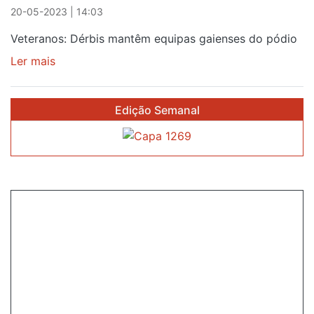
OS
20-05-2023 | 14:03
FUNDAMENTOS
DA
Veteranos: Dérbis mantêm equipas gaienses do pódio
DECISÃO"
Ler mais
sobre
CANIDELO
E
Edição Semanal
OLIVEIRA
DO
DOURO
SEGURAM
LUGARES
NO
PÓDIO