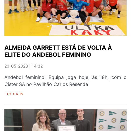
DISTINÇÃO
NA
VISITA
A
LAMEGO
ALMEIDA GARRETT ESTÁ DE VOLTA À
ELITE DO ANDEBOL FEMININO
20-05-2023 | 14:32
Andebol feminino: Equipa joga hoje, às 18h, com o
Cister SA no Pavilhão Carlos Resende
Ler mais
sobre
ALMEIDA
GARRETT
ESTÁ
DE
VOLTA