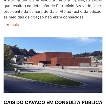
A Polícia Judiciária levou a cabo a ‘Operação Babel’
que resultou na detenção de Patrocínio Azevedo, vice-
presidente da câmara de Gaia. Até ao fecho da edição,
as medidas de coação não eram conhecidas.
Ler mais
sobre
VICE
DA
CÂMARA
SUSPEITO
DE
CORRUPÇÃO
CAIS DO CAVACO EM CONSULTA PÚBLICA