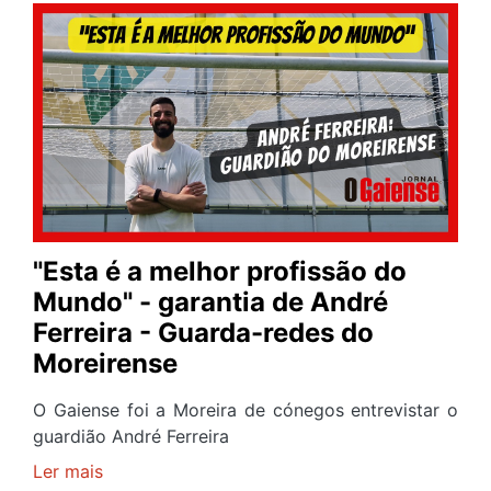
aos
manjericos:
Tradições
de
S.
João
em
Gaia
-
Voz
"Esta é a melhor profissão do
do
Mundo" - garantia de André
Povo
Ferreira - Guarda-redes do
Moreirense
O Gaiense foi a Moreira de cónegos entrevistar o
guardião André Ferreira
Ler mais
sobre