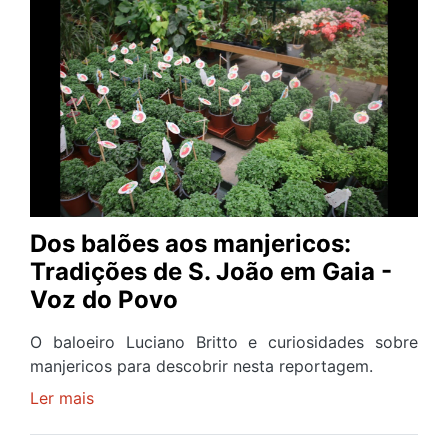
artifício
S.
João
2026
no
Rio
Douro
-
Porto
e
Dos balões aos manjericos:
Gaia
Tradições de S. João em Gaia -
Voz do Povo
O baloeiro Luciano Britto e curiosidades sobre
manjericos para descobrir nesta reportagem.
Ler mais
sobre
Dos
balões