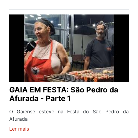
GAIA
EM
FESTA:
São
Pedro
da
Afurada
-
Parte
2
GAIA EM FESTA: São Pedro da
Afurada - Parte 1
O Gaiense esteve na Festa do São Pedro da
Afurada
Ler mais
sobre
GAIA