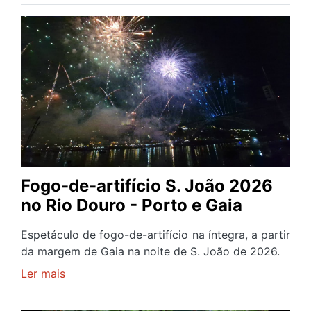
EM
FESTA:
São
Pedro
da
Afurada
-
Parte
1
Fogo-de-artifício S. João 2026
no Rio Douro - Porto e Gaia
Espetáculo de fogo-de-artifício na íntegra, a partir
da margem de Gaia na noite de S. João de 2026.
Ler mais
sobre
Fogo-
de-