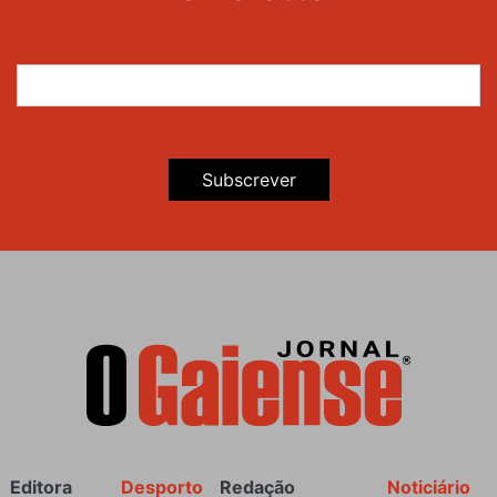
Subscrever
Rodapé
Editora
Desporto
Redação
Noticiário