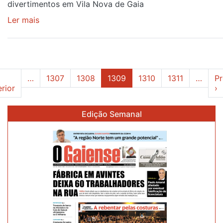
divertimentos em Vila Nova de Gaia
Ler mais
sobre
PRAÇA
DE
NATAL
ABRE
Paginação
…
1307
1308
1309
1310
1311
…
P
AMANHÃ
a página
Página anterior
P
rior
›
MAS
FESTEJOS
Edição Semanal
SERÃO
CONTIDOS