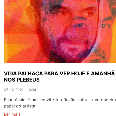
RISCO
DE
PERDER
LUGAR
NA
ASSEMBLEIA
DA
REPÚBLICA
VIDA PALHAÇA PARA VER HOJE E AMANHÃ
NOS PLEBEUS
07-12-2021 | 12:24
Espetáculo é um convite à reflexão sobre o verdadeiro
papel do artista
Ler mais
sobre