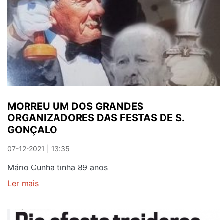
VAI
TER
TELHADO
NOVO
E
ESCADAS
ROLANTES
DE
MORREU UM DOS GRANDES
LIGAÇÃO
ORGANIZADORES DAS FESTAS DE S.
À
GONÇALO
FEIRA
07-12-2021 | 13:35
Mário Cunha tinha 89 anos
Ler mais
sobre
MORREU
UM
DOS