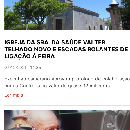
NA
REDE
DE
METRO
IGREJA DA SRA. DA SAÚDE VAI TER
TELHADO NOVO E ESCADAS ROLANTES DE
LIGAÇÃO À FEIRA
07-12-2021 | 14:35
Executivo camarário aprovou protoloco de colaboração
com a Confraria no valor de quase 32 mil euros
Ler mais
sobre
IGREJA
DA
SRA.
DA
SAÚDE