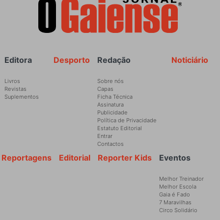
Rodapé
Editora
Desporto
Redação
Noticiário
Livros
Sobre nós
Revistas
Capas
Suplementos
Ficha Técnica
Assinatura
Publicidade
Política de Privacidade
Estatuto Editorial
Entrar
Contactos
Reportagens
Editorial
Reporter Kids
Eventos
Melhor Treinador
Melhor Escola
Gaia é Fado
7 Maravilhas
Circo Solidário