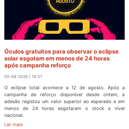
e
após
ser
o
quarto
a
cruzar
Óculos gratuitos para observar o eclipse
a
solar esgotam em menos de 24 horas
meta
após campanha reforço
em
Sintra
05-08-2026 | 16:57
na
O eclipse total acontece a 12 de agosto. Após a
primeira
campanha de reforço disponível desde ontem, a
etapa
adesão registou um valor superior ao esperado e em
da
menos de 24 horas esgotaram o stock a nível
87ª
nacional.
Volta
a
Ler mais
sobre