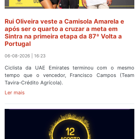
fim
da
segunda
Rui Oliveira veste a Camisola Amarela e
etapa
após ser o quarto a cruzar a meta em
da
Sintra na primeira etapa da 87ª Volta a
Volta
Portugal
a
Portugal
06-08-2026 | 16:23
Ciclista da UAE Emirates terminou com o mesmo
tempo que o vencedor, Francisco Campos (Team
Tavira-Crédito Agrícola).
Ler mais
sobre
Rui
Oliveira
veste
a
Camisola
Amarela