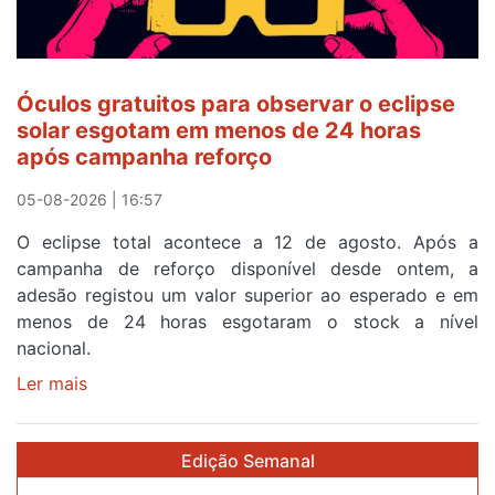
o
quarto
a
cruzar
Óculos gratuitos para observar o eclipse
a
solar esgotam em menos de 24 horas
meta
após campanha reforço
em
Sintra
05-08-2026 | 16:57
na
O eclipse total acontece a 12 de agosto. Após a
primeira
campanha de reforço disponível desde ontem, a
etapa
adesão registou um valor superior ao esperado e em
da
menos de 24 horas esgotaram o stock a nível
87ª
nacional.
Volta
a
Ler mais
sobre
Portugal
Óculos
gratuitos
Edição Semanal
para
observar