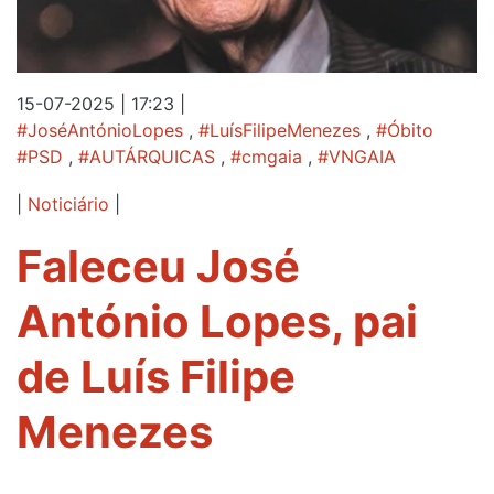
15-07-2025 | 17:23
|
#JoséAntónioLopes
,
#LuísFilipeMenezes
,
#Óbito
#PSD
,
#AUTÁRQUICAS
,
#cmgaia
,
#VNGAIA
|
Noticiário
|
Faleceu José
António Lopes, pai
de Luís Filipe
Menezes