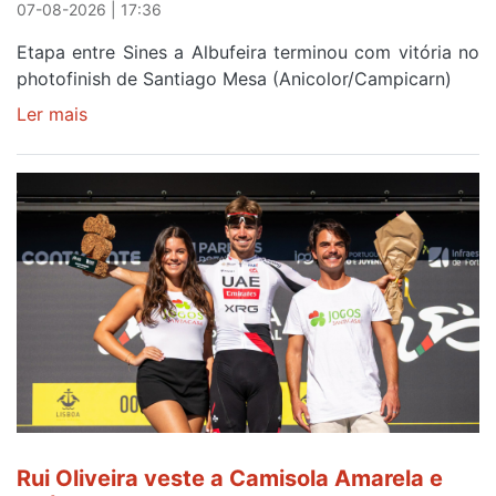
07-08-2026 | 17:36
Etapa entre Sines a Albufeira terminou com vitória no
photofinish de Santiago Mesa (Anicolor/Campicarn)
Ler mais
sobre
Rui
Oliveira
é
sexto
e
continua
de
Camisola
Amarela
ao
fim
da
segunda
Rui Oliveira veste a Camisola Amarela e
etapa