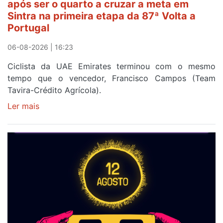
após ser o quarto a cruzar a meta em
da
Sintra na primeira etapa da 87ª Volta a
Volta
Portugal
a
Portugal
06-08-2026 | 16:23
Ciclista da UAE Emirates terminou com o mesmo
tempo que o vencedor, Francisco Campos (Team
Tavira-Crédito Agrícola).
Ler mais
sobre
Rui
Oliveira
veste
a
Camisola
Amarela
e
após
ser