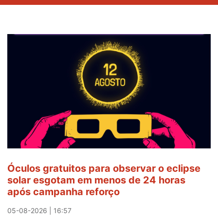
Óculos gratuitos para observar o eclipse
solar esgotam em menos de 24 horas
após campanha reforço
05-08-2026 | 16:57