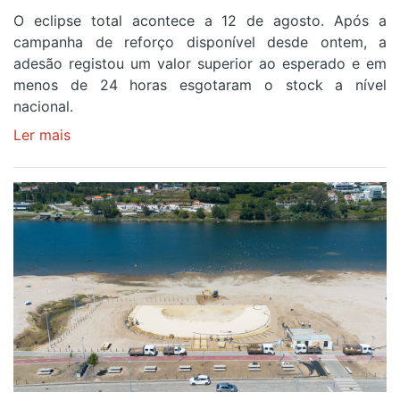
O eclipse total acontece a 12 de agosto. Após a
campanha de reforço disponível desde ontem, a
adesão registou um valor superior ao esperado e em
menos de 24 horas esgotaram o stock a nível
nacional.
Ler mais
sobre
Óculos
gratuitos
para
observar
o
eclipse
solar
esgotam
em
menos
de
24