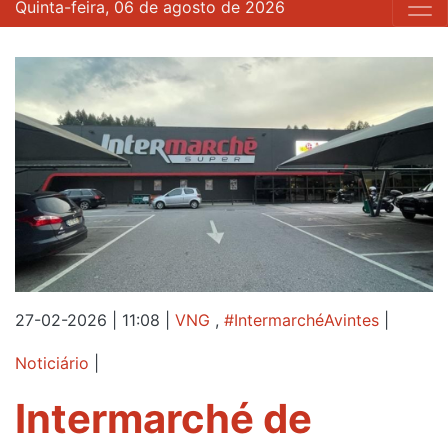
Quinta-feira, 06 de agosto de 2026
27-02-2026 | 11:08
|
VNG
,
#IntermarchéAvintes
|
Noticiário
|
Intermarché de