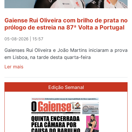
Gaiense Rui Oliveira com brilho de prata no
prólogo de estreia na 87ª Volta a Portugal
05-08-2026 | 15:57
Gaienses Rui Oliveira e João Martins iniciaram a prova
em Lisboa, na tarde desta quarta-feira
Ler mais
sobre
Gaiense
Rui
Edição Semanal
Oliveira
com
brilho
de
prata
no
prólogo