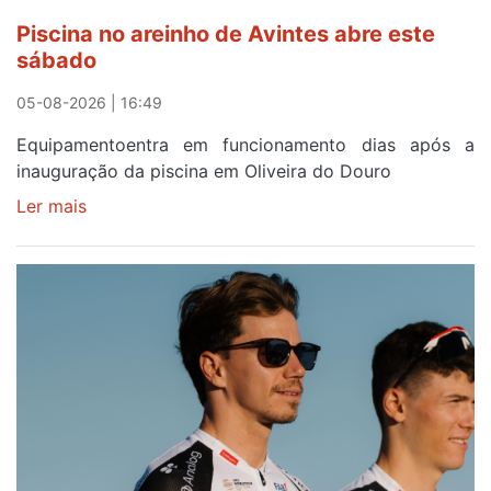
horas
Piscina no areinho de Avintes abre este
após
sábado
campanha
reforço
05-08-2026 | 16:49
Equipamentoentra em funcionamento dias após a
inauguração da piscina em Oliveira do Douro
Ler mais
sobre
Piscina
no
areinho
de
Avintes
abre
este
sábado