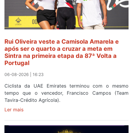
Rui Oliveira veste a Camisola Amarela e
após ser o quarto a cruzar a meta em
Sintra na primeira etapa da 87ª Volta a
Portugal
06-08-2026 | 16:23
Ciclista da UAE Emirates terminou com o mesmo
tempo que o vencedor, Francisco Campos (Team
Tavira-Crédito Agrícola).
Ler mais
sobre
Rui
Oliveira
veste