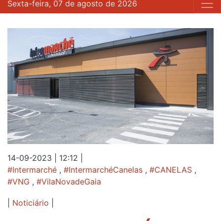
Sexta-feira, 07 de agosto de 2026
14-09-2023 | 12:12
|
#Intermarché
,
#IntermarchéCanelas
,
#CANELAS
,
#VNG
,
#VilaNovadeGaia
|
Noticiário
|