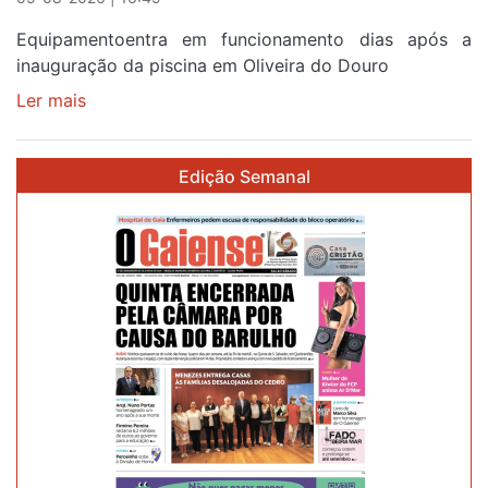
Equipamentoentra em funcionamento dias após a
inauguração da piscina em Oliveira do Douro
Ler mais
sobre
Piscina
no
Edição Semanal
areinho
de
Avintes
abre
este
sábado