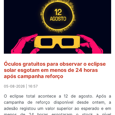
a
Camisola
Amarela
e
após
ser
o
quarto
a
cruzar
Óculos gratuitos para observar o eclipse
a
solar esgotam em menos de 24 horas
meta
após campanha reforço
em
Sintra
05-08-2026 | 16:57
na
O eclipse total acontece a 12 de agosto. Após a
primeira
campanha de reforço disponível desde ontem, a
etapa
adesão registou um valor superior ao esperado e em
da
menos de 24 horas esgotaram o stock a nível