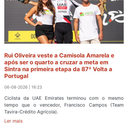
continua
de
Camisola
Amarela
ao
fim
da
segunda
Rui Oliveira veste a Camisola Amarela e
etapa
após ser o quarto a cruzar a meta em
da
Sintra na primeira etapa da 87ª Volta a
Volta
Portugal
a
Portugal
06-08-2026 | 16:23
Ciclista da UAE Emirates terminou com o mesmo
tempo que o vencedor, Francisco Campos (Team
Tavira-Crédito Agrícola).
Ler mais
sobre
Rui