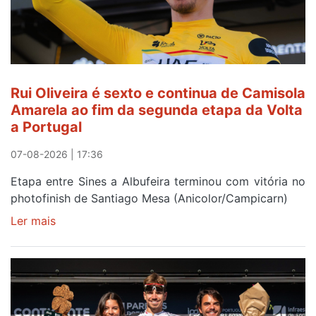
Rui Oliveira é sexto e continua de Camisola
Amarela ao fim da segunda etapa da Volta
a Portugal
07-08-2026 | 17:36
Etapa entre Sines a Albufeira terminou com vitória no
photofinish de Santiago Mesa (Anicolor/Campicarn)
Ler mais
sobre
Rui
Oliveira
é
sexto
e