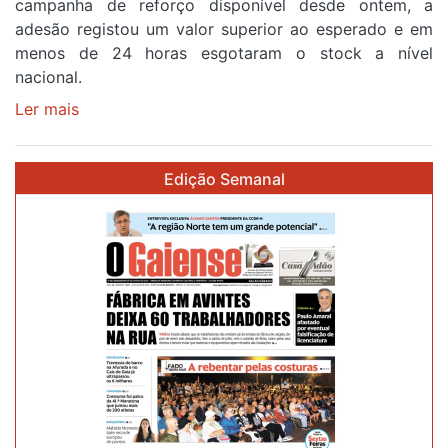
campanha de reforço disponível desde ontem, a
etapa
adesão registou um valor superior ao esperado e em
da
menos de 24 horas esgotaram o stock a nível
87ª
nacional.
Volta
a
Ler mais
sobre
Portugal
Óculos
gratuitos
Edição Semanal
para
observar
o
eclipse
solar
esgotam
em
menos
de
24
horas
após