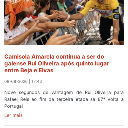
Camisola Amarela continua a ser do
gaiense Rui Oliveira após quinto lugar
entre Beja e Elvas
08-08-2026 | 17:43
Nove segundos de vantagem de Rui Oliveira para
Rafael Reis ao fim da terceira etapa sa 87ª Volta a
Portugal
Ler mais
sobre
Camisola