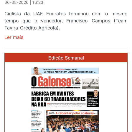
Portugal
06-08-2026 | 16:23
Ciclista da UAE Emirates terminou com o mesmo
tempo que o vencedor, Francisco Campos (Team
Tavira-Crédito Agrícola).
Ler mais
sobre
Rui
Oliveira
Edição Semanal
veste
a
Camisola
Amarela
e
após
ser
o
quarto
a
cruzar