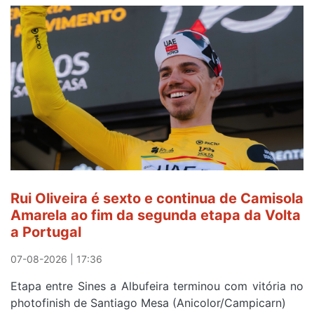
Amarela
continua
a
ser
do
gaiense
Rui
Oliveira
após
quinto
lugar
entre
Rui Oliveira é sexto e continua de Camisola
Beja
Amarela ao fim da segunda etapa da Volta
e
a Portugal
Elvas
07-08-2026 | 17:36
Etapa entre Sines a Albufeira terminou com vitória no
photofinish de Santiago Mesa (Anicolor/Campicarn)