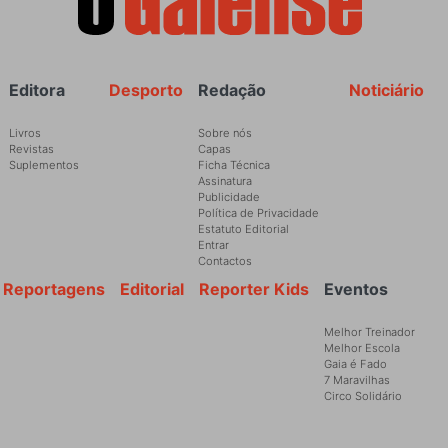
Rodapé
Editora
Desporto
Redação
Noticiário
Livros
Sobre nós
Revistas
Capas
Suplementos
Ficha Técnica
Assinatura
Publicidade
Política de Privacidade
Estatuto Editorial
Entrar
Contactos
Reportagens
Editorial
Reporter Kids
Eventos
Melhor Treinador
Melhor Escola
Gaia é Fado
7 Maravilhas
Circo Solidário