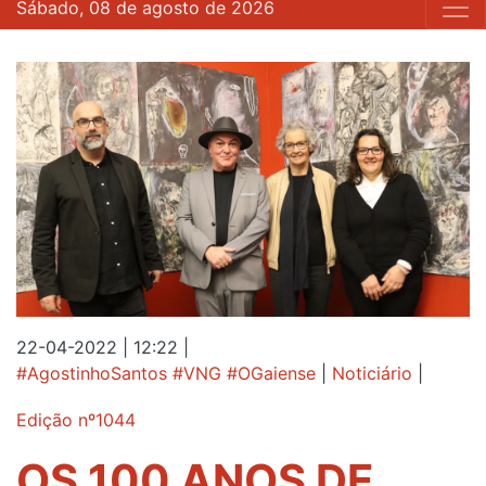
Sábado, 08 de agosto de 2026
22-04-2022 | 12:22
|
#AgostinhoSantos #VNG #OGaiense
|
Noticiário
|
Edição nº1044
OS 100 ANOS DE