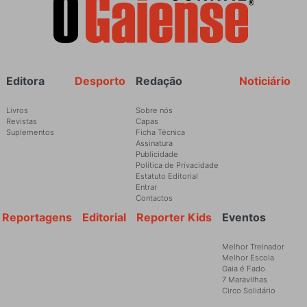
Rodapé
Editora
Desporto
Redação
Noticiário
Livros
Sobre nós
Revistas
Capas
Suplementos
Ficha Técnica
Assinatura
Publicidade
Política de Privacidade
Estatuto Editorial
Entrar
Contactos
Reportagens
Editorial
Reporter Kids
Eventos
Melhor Treinador
Melhor Escola
Gaia é Fado
7 Maravilhas
Circo Solidário