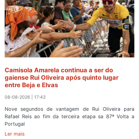
Camisola Amarela continua a ser do
gaiense Rui Oliveira após quinto lugar
entre Beja e Elvas
08-08-2026 | 17:43
Nove segundos de vantagem de Rui Oliveira para
Rafael Reis ao fim da terceira etapa sa 87ª Volta a
Portugal
Ler mais
sobre