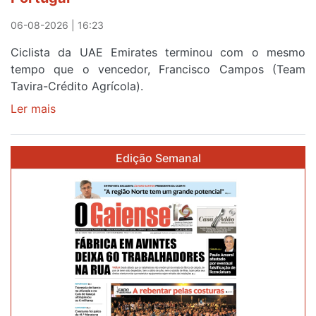
a
Portugal
06-08-2026 | 16:23
Ciclista da UAE Emirates terminou com o mesmo
tempo que o vencedor, Francisco Campos (Team
Tavira-Crédito Agrícola).
Ler mais
sobre
Rui
Oliveira
Edição Semanal
veste
a
Camisola
Amarela
e
após
ser
o
quarto
a