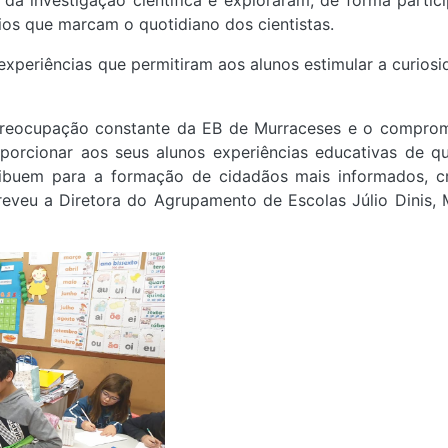
a investigação científica e exploraram, de forma partici
ios que marcam o quotidiano dos cientistas.
xperiências que permitiram aos alunos estimular a curiosi
 preocupação constante da EB de Murraceses e o compro
orcionar aos seus alunos experiências educativas de qu
ibuem para a formação de cidadãos mais informados, cr
reveu a Diretora do Agrupamento de Escolas Júlio Dinis, 