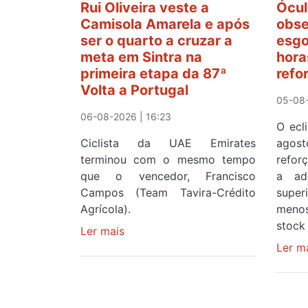
Rui Oliveira veste a
Ócul
Camisola Amarela e após
obse
ser o quarto a cruzar a
esgo
meta em Sintra na
hora
primeira etapa da 87ª
refo
Volta a Portugal
05-08-
06-08-2026 | 16:23
O ecl
Ciclista da UAE Emirates
agos
terminou com o mesmo tempo
refor
que o vencedor, Francisco
a ad
Campos (Team Tavira-Crédito
supe
Agrícola).
menos
stock 
Ler mais
sobre
Rui
Ler m
Oliveira
veste
a