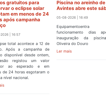
os gratuitos para
Piscina no areinho de
rvar o eclipse solar
Avintes abre este sá
tam em menos de 24
05-08-2026 | 16:49
s após campanha
rço
Equipamentoentr
funcionamento dias a
2026 | 16:57
inauguração da pisci
ipse total acontece a 12 de
Oliveira do Douro
to. Após a campanha de
Ler mais
sobre
ço disponível desde ontem,
Piscina
esão registou um valor
no
rior ao esperado e em
areinho
 de 24 horas esgotaram o
de
a nível nacional.
Avintes
ais
sobre
abre
Óculos
este
gratuitos
sábado
para