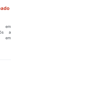
bado
a em
pós a
na em