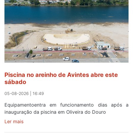
observar
o
eclipse
solar
esgotam
em
menos
de
24
horas
Piscina no areinho de Avintes abre este
após
sábado
campanha
reforço
05-08-2026 | 16:49
Equipamentoentra em funcionamento dias após a
inauguração da piscina em Oliveira do Douro
Ler mais
sobre
Piscina