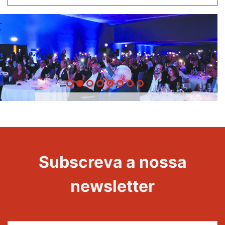
20 Anos -
Evento
22
Subscreva a nossa
Maravilhas
newsletter