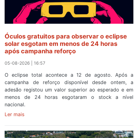
ser
o
quarto
a
cruzar
Óculos gratuitos para observar o eclipse
a
solar esgotam em menos de 24 horas
meta
após campanha reforço
em
Sintra
05-08-2026 | 16:57
na
O eclipse total acontece a 12 de agosto. Após a
primeira
campanha de reforço disponível desde ontem, a
etapa
adesão registou um valor superior ao esperado e em
da
menos de 24 horas esgotaram o stock a nível
87ª
nacional.
Volta
a
Ler mais
sobre
Portugal
Óculos
gratuitos
para