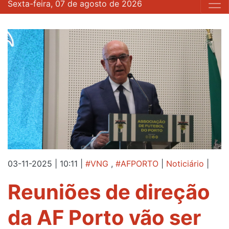
Sexta-feira, 07 de agosto de 2026
03-11-2025 | 10:11
|
#VNG
,
#AFPORTO
|
Noticiário
|
Reuniões de direção
da AF Porto vão ser