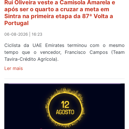
Rui Oliveira veste a Camisola Amarela e
após ser o quarto a cruzar a meta em
Sintra na primeira etapa da 87ª Volta a
Portugal
06-08-2026 | 16:23
Ciclista da UAE Emirates terminou com o mesmo
tempo que o vencedor, Francisco Campos (Team
Tavira-Crédito Agrícola).
Ler mais
sobre
Rui
Oliveira
veste
a
Camisola
Amarela
e
após