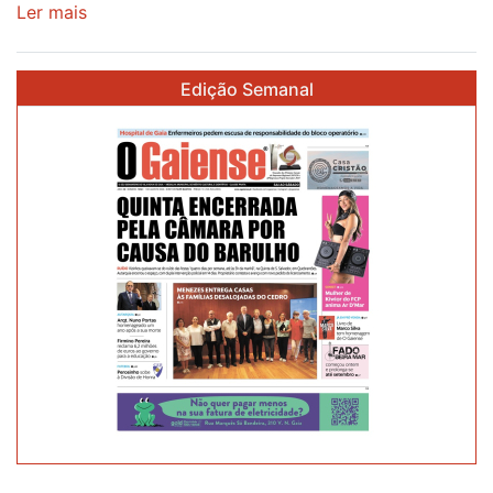
Ler mais
sobre
Piscina
no
Edição Semanal
areinho
de
Avintes
abre
este
sábado