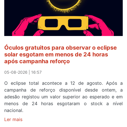
e
após
ser
o
quarto
a
cruzar
Óculos gratuitos para observar o eclipse
a
solar esgotam em menos de 24 horas
meta
após campanha reforço
em
Sintra
05-08-2026 | 16:57
na
O eclipse total acontece a 12 de agosto. Após a
primeira
campanha de reforço disponível desde ontem, a
etapa
adesão registou um valor superior ao esperado e em
da
menos de 24 horas esgotaram o stock a nível
87ª
nacional.
Volta
a
Ler mais
sobre
Portugal
Óculos