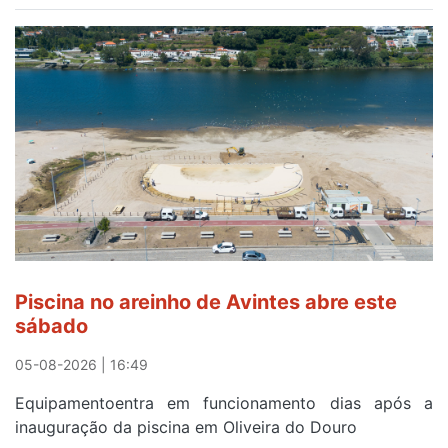
gratuitos
para
observar
o
eclipse
solar
esgotam
em
menos
de
24
horas
Piscina no areinho de Avintes abre este
após
sábado
campanha
reforço
05-08-2026 | 16:49
Equipamentoentra em funcionamento dias após a
inauguração da piscina em Oliveira do Douro