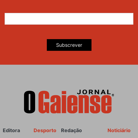
Subscrever
Rodapé
Editora
Desporto
Redação
Noticiário