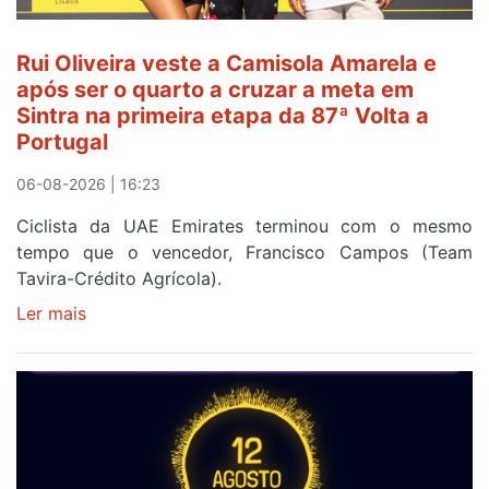
Rui Oliveira veste a Camisola Amarela e
após ser o quarto a cruzar a meta em
Sintra na primeira etapa da 87ª Volta a
Portugal
06-08-2026 | 16:23
Ciclista da UAE Emirates terminou com o mesmo
tempo que o vencedor, Francisco Campos (Team
Tavira-Crédito Agrícola).
Ler mais
sobre
Rui
Oliveira
veste
a
Camisola
Amarela