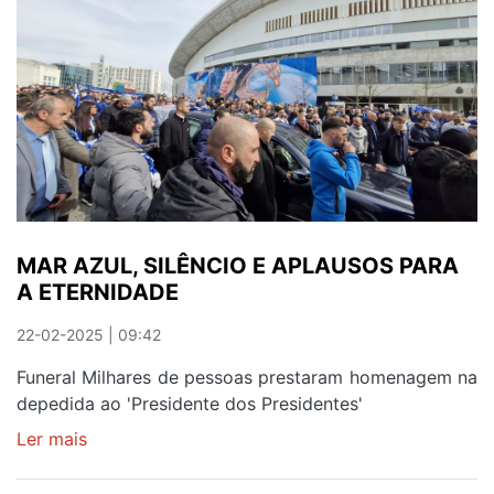
REINALDO
TELES,
O
'AMIGO
DE
TODAS
AS
HORAS'
MAR AZUL, SILÊNCIO E APLAUSOS PARA
A ETERNIDADE
22-02-2025 | 09:42
Funeral Milhares de pessoas prestaram homenagem na
depedida ao 'Presidente dos Presidentes'
Ler mais
sobre
MAR
AZUL,