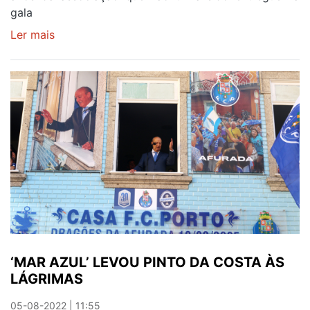
gala
Ler mais
sobre
PINTO
DA
COSTA
RECEBEU
DISTINÇÃO
MÁXIMA
DA
AF
PORTO
‘MAR AZUL’ LEVOU PINTO DA COSTA ÀS
LÁGRIMAS
05-08-2022 | 11:55