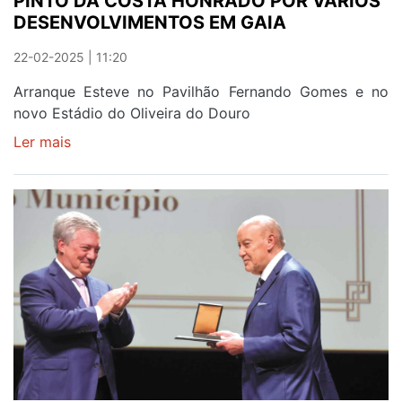
PINTO DA COSTA HONRADO POR VÁRIOS
DESENVOLVIMENTOS EM GAIA
22-02-2025 | 11:20
Arranque Esteve no Pavilhão Fernando Gomes e no
novo Estádio do Oliveira do Douro
Ler mais
sobre
PINTO
DA
COSTA
HONRADO
POR
VÁRIOS
DESENVOLVIMENTOS
EM
GAIA