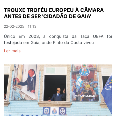
TROUXE TROFÉU EUROPEU À CÂMARA
ANTES DE SER 'CIDADÃO DE GAIA'
22-02-2025 | 11:13
Único Em 2003, a conquista da Taça UEFA foi
festejada em Gaia, onde Pinto da Costa viveu
Ler mais
sobre
TROUXE
TROFÉU
EUROPEU
À
CÂMARA
ANTES
DE
SER
'CIDADÃO
DE