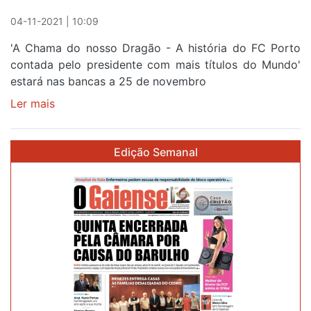
04-11-2021 | 10:09
'A Chama do nosso Dragão - A história do FC Porto
contada pelo presidente com mais títulos do Mundo'
estará nas bancas a 25 de novembro
Ler mais
sobre
HISTÓRIA
DO
Edição Semanal
FC
PORTO
CONTADA
POR
PINTO
DA
COSTA