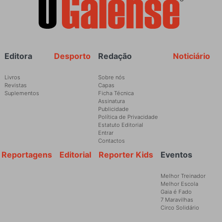
Rodapé
Editora
Desporto
Redação
Noticiário
Livros
Sobre nós
Revistas
Capas
Suplementos
Ficha Técnica
Assinatura
Publicidade
Política de Privacidade
Estatuto Editorial
Entrar
Contactos
Reportagens
Editorial
Reporter Kids
Eventos
Melhor Treinador
Melhor Escola
Gaia é Fado
7 Maravilhas
Circo Solidário