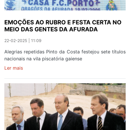
GAIA'
EMOÇÕES AO RUBRO E FESTA CERTA NO
MEIO DAS GENTES DA AFURADA
22-02-2025 | 11:09
Alegrias repetidas Pinto da Costa festejou sete títulos
nacionais na vila piscatória gaiense
Ler mais
sobre
EMOÇÕES
AO
RUBRO
E
FESTA
CERTA
NO
MEIO