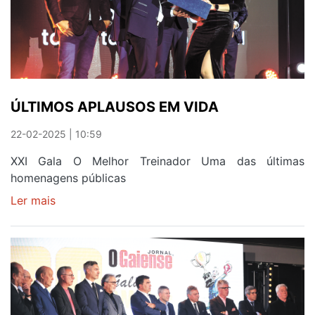
FORMAR
TALENTOS
E
HOMENS
AQUI
ÚLTIMOS APLAUSOS EM VIDA
22-02-2025 | 10:59
XXI Gala O Melhor Treinador Uma das últimas
homenagens públicas
Ler mais
sobre
ÚLTIMOS
APLAUSOS
EM
VIDA