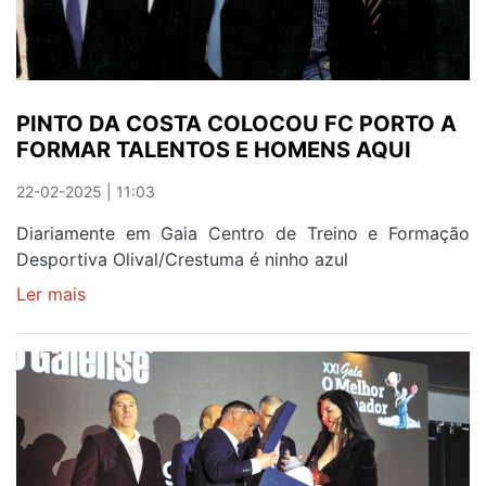
DAS
GENTES
DA
AFURADA
PINTO DA COSTA COLOCOU FC PORTO A
FORMAR TALENTOS E HOMENS AQUI
22-02-2025 | 11:03
Diariamente em Gaia Centro de Treino e Formação
Desportiva Olival/Crestuma é ninho azul
Ler mais
sobre
PINTO
DA
COSTA
COLOCOU
FC
PORTO
A