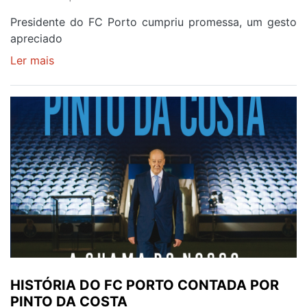
Presidente do FC Porto cumpriu promessa, um gesto
apreciado
Ler mais
sobre
‘MAR
AZUL’
LEVOU
PINTO
DA
COSTA
ÀS
LÁGRIMAS
HISTÓRIA DO FC PORTO CONTADA POR
PINTO DA COSTA