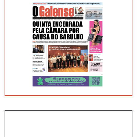
FINANCEIRA
PARA
FAZER
A
OBRA"