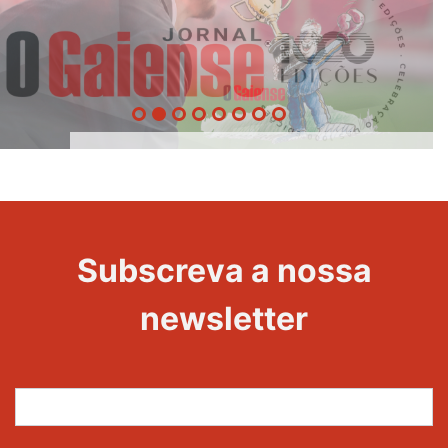
O Melhor
1000
Treinador
Edições
Evento
Evento
Subscreva a nossa
newsletter