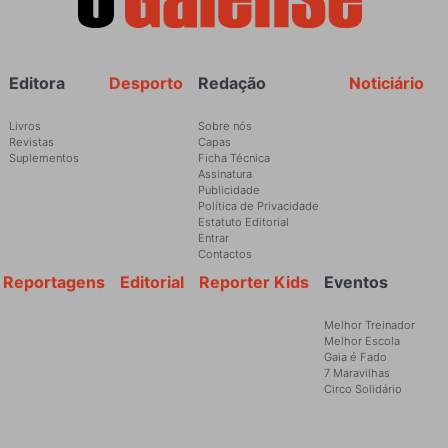
Rodapé
Editora
Desporto
Redação
Noticiário
Livros
Sobre nós
Revistas
Capas
Suplementos
Ficha Técnica
Assinatura
Publicidade
Política de Privacidade
Estatuto Editorial
Entrar
Contactos
Reportagens
Editorial
Reporter Kids
Eventos
Melhor Treinador
Melhor Escola
Gaia é Fado
7 Maravilhas
Circo Solidário