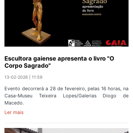
Escultora gaiense apresenta o livro "O
Corpo Sagrado"
13-02-2026 | 11:59
Evento decorrerá a 28 de fevereiro, pelas 16 horas, na
Casa-Museu Teixeira Lopes/Galerias Diogo de
Macedo.
Ler mais
sobre
Escultora
gaiense