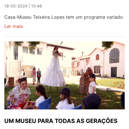
nas
18-05-2024 | 10:48
Galerias
Casa-Museu Teixeira Lopes tem um programa variado
Diogo
de
Ler mais
sobre
Macedo
HOJE
É
DIA
PARA
FESTEJAR
OS
MUSEUS
UM MUSEU PARA TODAS AS GERAÇÕES