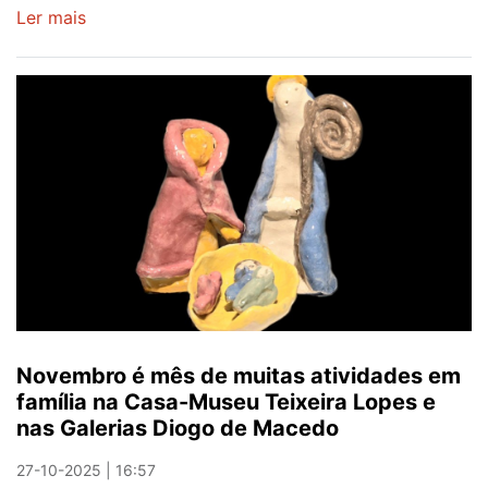
Ler mais
sobre
Casa
Museu
Teixeira
Lopes
com
atividades
ao
longo
do
mês
para
os
mais
Novembro é mês de muitas atividades em
novos
família na Casa-Museu Teixeira Lopes e
nas Galerias Diogo de Macedo
27-10-2025 | 16:57