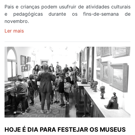
Pais e crianças podem usufruir de atividades culturais
e pedagógicas durante os fins-de-semana de
novembro.
Ler mais
sobre
Novembro
é
mês
de
muitas
atividades
em
família
na
Casa-
Museu
Teixeira
Lopes
HOJE É DIA PARA FESTEJAR OS MUSEUS
e