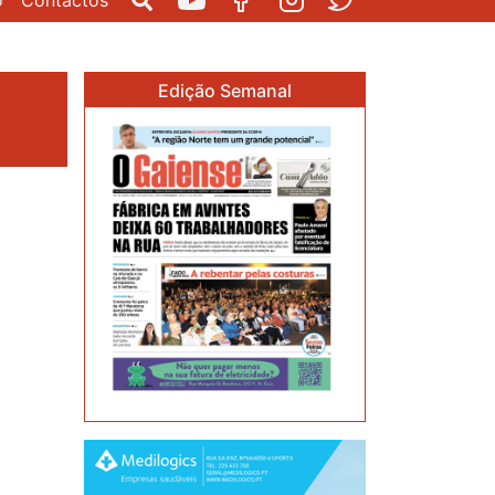
o
Contactos
Pesquisar
Youtube
Facebook
Instagram
Twitter
Edição Semanal