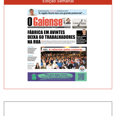
Edição Semanal
FURTOS
EM
HABITAÇÕES
E
ESPAÇOS
COMERCIAIS