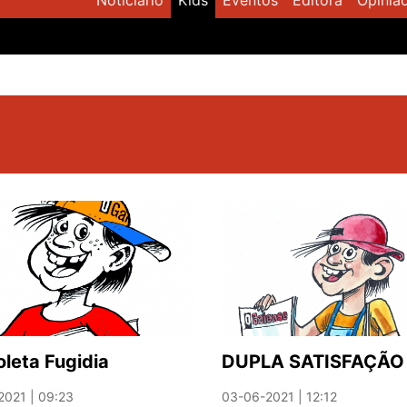
Noticiário
Kids
Eventos
Editora
Opiniã
leta Fugidia
DUPLA SATISFAÇÃO
2021 | 09:23
03-06-2021 | 12:12