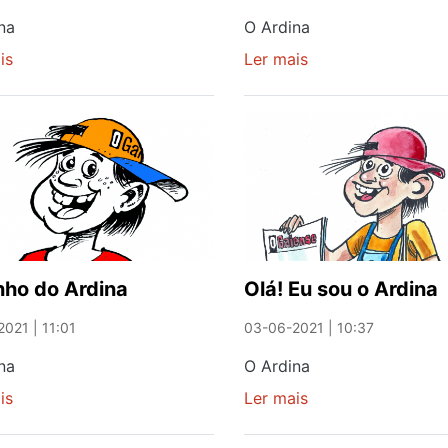
na
O Ardina
is
sobre
Ler mais
sobre
Borboleta
DUPLA
Fugidia
SATISFAÇÃO
nho do Ardina
Olá! Eu sou o Ardina
021 | 11:01
03-06-2021 | 10:37
na
O Ardina
is
sobre
Ler mais
sobre
O
Olá!
sonho
Eu