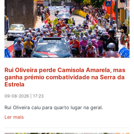
Rui Oliveira perde Camisola Amarela, mas
ganha prémio combatividade na Serra da
Estrela
09-08-2026 | 17:23
Rui Oliveira caiu para quarto lugar na geral.
Ler mais
sobre
Rui
Oliveira