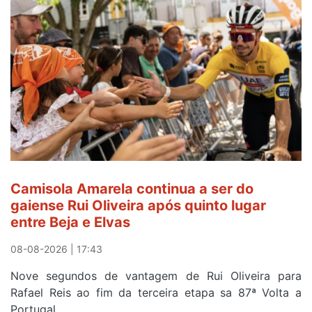
perde
Camisola
Amarela,
mas
ganha
prémio
combatividade
na
Serra
da
Estrela
Camisola Amarela continua a ser do
gaiense Rui Oliveira após quinto lugar
entre Beja e Elvas
08-08-2026 | 17:43
Nove segundos de vantagem de Rui Oliveira para
Rafael Reis ao fim da terceira etapa sa 87ª Volta a
Portugal