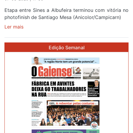
Etapa entre Sines a Albufeira terminou com vitória no
photofinish de Santiago Mesa (Anicolor/Campicarn)
Ler mais
sobre
Rui
Oliveira
Edição Semanal
é
sexto
e
continua
de
Camisola
Amarela
ao
fim
da
segunda
etapa