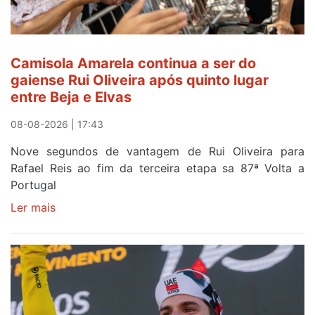
Camisola Amarela continua a ser do
gaiense Rui Oliveira após quinto lugar
entre Beja e Elvas
08-08-2026 | 17:43
Nove segundos de vantagem de Rui Oliveira para
Rafael Reis ao fim da terceira etapa sa 87ª Volta a
Portugal
Ler mais
sobre
Camisola
Amarela
continua
a
ser
do