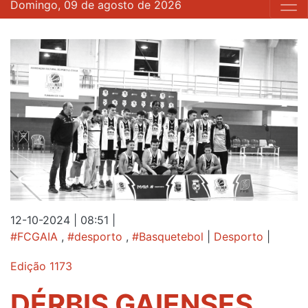
Domingo, 09 de agosto de 2026
12-10-2024 | 08:51
|
#FCGAIA
,
#desporto
,
#Basquetebol
|
Desporto
|
Edição 1173
DÉRBIS GAIENSES