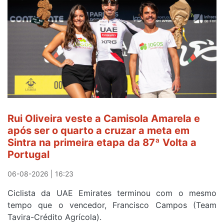
sexto
e
continua
de
Camisola
Amarela
ao
fim
da
segunda
Rui Oliveira veste a Camisola Amarela e
etapa
após ser o quarto a cruzar a meta em
da
Sintra na primeira etapa da 87ª Volta a
Volta
Portugal
a
Portugal
06-08-2026 | 16:23
Ciclista da UAE Emirates terminou com o mesmo
tempo que o vencedor, Francisco Campos (Team
Tavira-Crédito Agrícola).