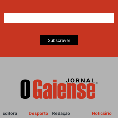
Subscrever
Rodapé
Editora
Desporto
Redação
Noticiário