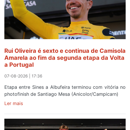
gaiense
Rui
Oliveira
após
quinto
lugar
entre
Rui Oliveira é sexto e continua de Camisola
Beja
Amarela ao fim da segunda etapa da Volta
e
a Portugal
Elvas
07-08-2026 | 17:36
Etapa entre Sines a Albufeira terminou com vitória no
photofinish de Santiago Mesa (Anicolor/Campicarn)
Ler mais
sobre
Rui
Oliveira
é