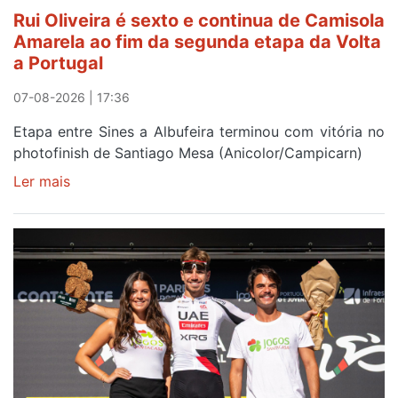
entre
Rui Oliveira é sexto e continua de Camisola
Beja
Amarela ao fim da segunda etapa da Volta
e
a Portugal
Elvas
07-08-2026 | 17:36
Etapa entre Sines a Albufeira terminou com vitória no
photofinish de Santiago Mesa (Anicolor/Campicarn)
Ler mais
sobre
Rui
Oliveira
é
sexto
e
continua
de
Camisola
Amarela
ao