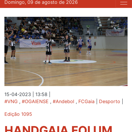
Domingo, 09 de agosto de 2026
15-04-2023 | 13:58
|
#VNG
,
#OGAIENSE
,
#Andebol
,
FCGaia
|
Desporto
|
Edição 1095
HANDGAIA FOI UM