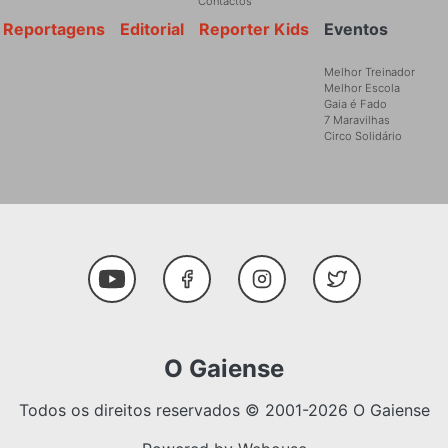
Contactos
Reportagens
Editorial
Reporter Kids
Eventos
Melhor Treinador
Melhor Escola
Gaia é Fado
7 Maravilhas
Circo Solidário
Social Media
Youtube
Facebook
Instagram
Twitter
O Gaiense
Todos os direitos reservados © 2001-2026 O Gaiense