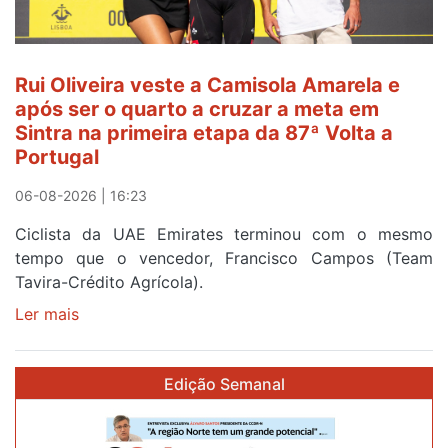
fim
da
segunda
Rui Oliveira veste a Camisola Amarela e
etapa
após ser o quarto a cruzar a meta em
da
Sintra na primeira etapa da 87ª Volta a
Volta
Portugal
a
Portugal
06-08-2026 | 16:23
Ciclista da UAE Emirates terminou com o mesmo
tempo que o vencedor, Francisco Campos (Team
Tavira-Crédito Agrícola).
Ler mais
sobre
Rui
Oliveira
Edição Semanal
veste
a
Camisola