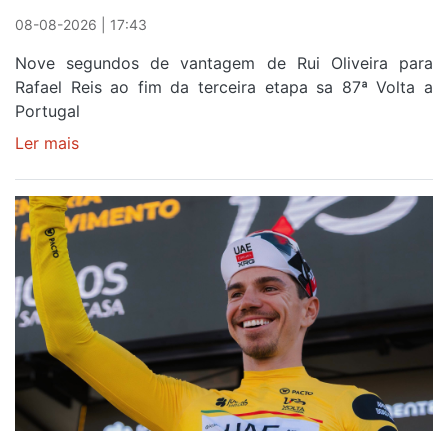
08-08-2026 | 17:43
Nove segundos de vantagem de Rui Oliveira para
Rafael Reis ao fim da terceira etapa sa 87ª Volta a
Portugal
Ler mais
sobre
Camisola
Amarela
continua
a
ser
do
gaiense
Rui
Oliveira
após
quinto
lugar