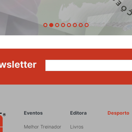
etapa
da
87ª
Volta
a
Portugal
wsletter
Rodapé
Eventos
Editora
Desporto
Melhor Treinador
Livros