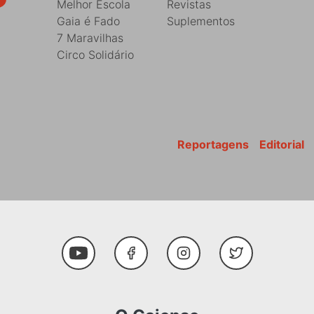
Melhor Escola
Revistas
Gaia é Fado
Suplementos
7 Maravilhas
Circo Solidário
Reportagens
Editorial
Youtube
Facebook
Instagram
Twitter