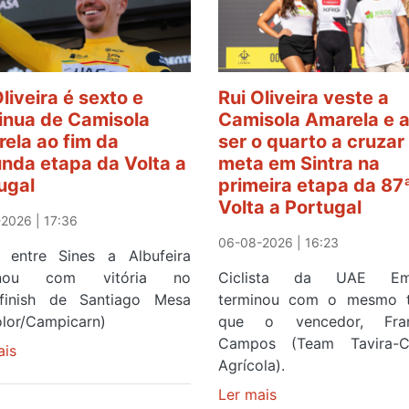
Oliveira é sexto e
Rui Oliveira veste a
inua de Camisola
Camisola Amarela e 
ela ao fim da
ser o quarto a cruzar
nda etapa da Volta a
meta em Sintra na
ugal
primeira etapa da 87
Volta a Portugal
2026 | 17:36
06-08-2026 | 16:23
 entre Sines a Albufeira
inou com vitória no
Ciclista da UAE Emi
finish de Santiago Mesa
terminou com o mesmo 
olor/Campicarn)
que o vencedor, Fran
Campos (Team Tavira-Cr
ais
sobre
Agrícola).
Rui
Oliveira
Ler mais
sobre