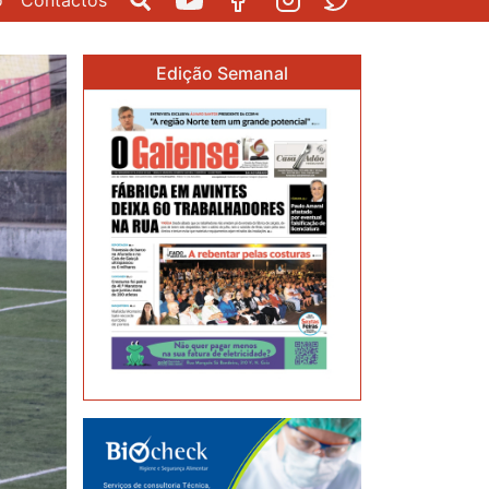
o
Contactos
Pesquisar
Youtube
Facebook
Instagram
Twitter
Edição Semanal