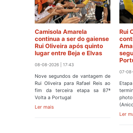
Camisola Amarela
Rui 
continua a ser do gaiense
cont
Rui Oliveira após quinto
Amar
lugar entre Beja e Elvas
segu
Port
08-08-2026 | 17:43
07-08-
Nove segundos de vantagem de
Rui Oliveira para Rafael Reis ao
Etapa
fim da terceira etapa sa 87ª
term
Volta a Portugal
photo
(Anic
Ler mais
sobre
Camisola
Ler m
Amarela
continua