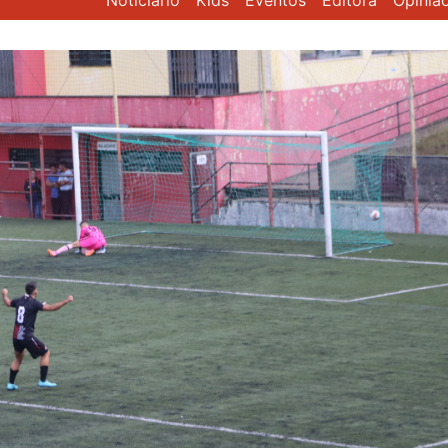
Noticiário
Kids
Eventos
Editora
Opiniã