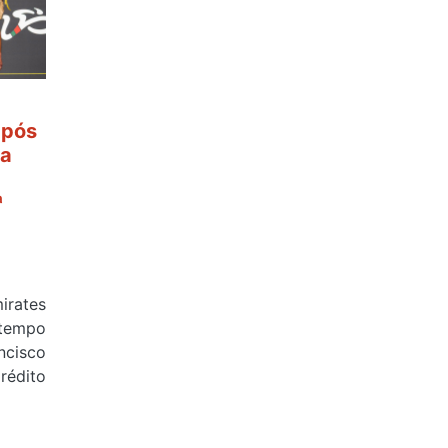
após
 a
ª
rates
tempo
cisco
édito