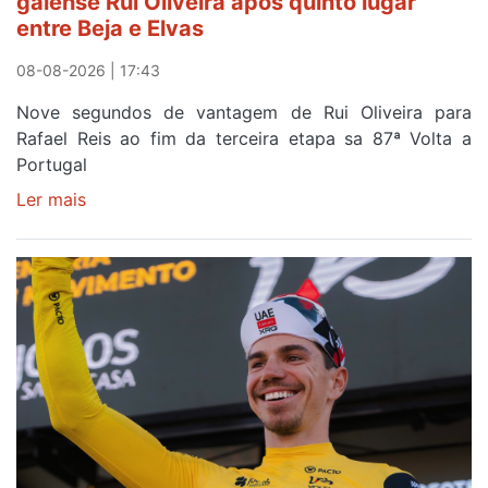
gaiense Rui Oliveira após quinto lugar
entre Beja e Elvas
08-08-2026 | 17:43
Nove segundos de vantagem de Rui Oliveira para
Rafael Reis ao fim da terceira etapa sa 87ª Volta a
Portugal
Ler mais
sobre
Camisola
Amarela
continua
a
ser
do
gaiense
Rui
Oliveira
após
quinto