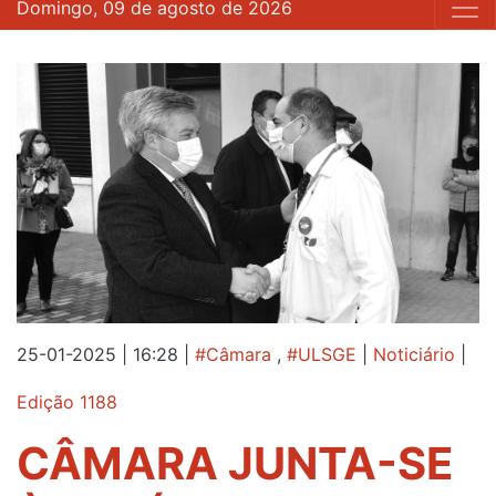
Domingo, 09 de agosto de 2026
25-01-2025 | 16:28
|
#Câmara
,
#ULSGE
|
Noticiário
|
Edição 1188
CÂMARA JUNTA-SE