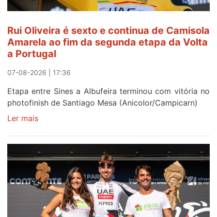
lugar
entre
Rui Oliveira é sexto e continua de Camisola
Beja
Amarela ao fim da segunda etapa da Volta
e
a Portugal
Elvas
07-08-2026 | 17:36
Etapa entre Sines a Albufeira terminou com vitória no
photofinish de Santiago Mesa (Anicolor/Campicarn)
Ler mais
sobre
Rui
Oliveira
é
sexto
e
continua
de
Camisola