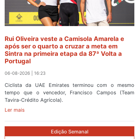
Amarela
ao
fim
da
segunda
Rui Oliveira veste a Camisola Amarela e
etapa
após ser o quarto a cruzar a meta em
da
Sintra na primeira etapa da 87ª Volta a
Volta
Portugal
a
Portugal
06-08-2026 | 16:23
Ciclista da UAE Emirates terminou com o mesmo
tempo que o vencedor, Francisco Campos (Team
Tavira-Crédito Agrícola).
Ler mais
sobre
Rui
Oliveira
Edição Semanal
veste