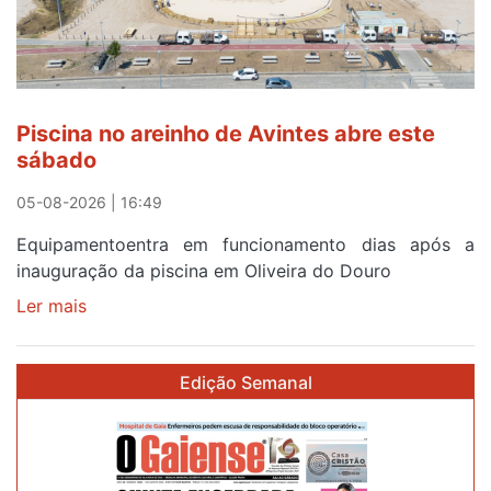
em
menos
de
24
horas
Piscina no areinho de Avintes abre este
após
sábado
campanha
reforço
05-08-2026 | 16:49
Equipamentoentra em funcionamento dias após a
inauguração da piscina em Oliveira do Douro
Ler mais
sobre
Piscina
no
Edição Semanal
areinho
de
Avintes
abre
este