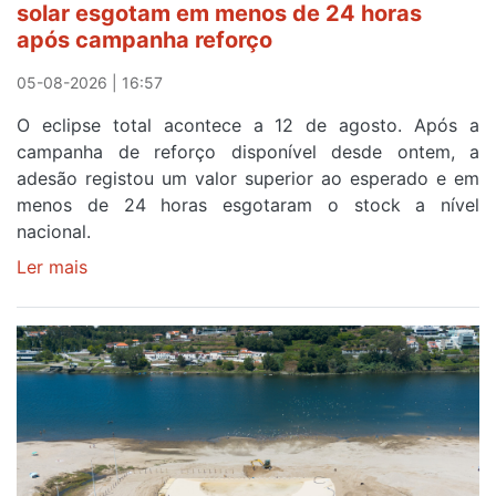
solar esgotam em menos de 24 horas
meta
após campanha reforço
em
Sintra
05-08-2026 | 16:57
na
O eclipse total acontece a 12 de agosto. Após a
primeira
campanha de reforço disponível desde ontem, a
etapa
adesão registou um valor superior ao esperado e em
da
menos de 24 horas esgotaram o stock a nível
87ª
nacional.
Volta
a
Ler mais
sobre
Portugal
Óculos
gratuitos
para
observar
o
eclipse
solar
esgotam