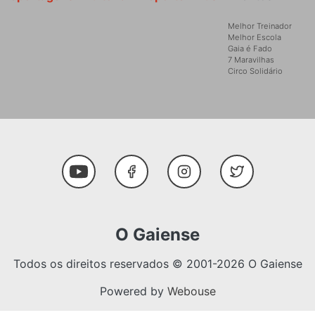
Melhor Treinador
Melhor Escola
Gaia é Fado
7 Maravilhas
Circo Solidário
Social Media
Youtube
Facebook
Instagram
Twitter
O Gaiense
Todos os direitos reservados © 2001-2026 O Gaiense
Powered by
Webouse