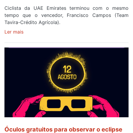
Ciclista da UAE Emirates terminou com o mesmo
tempo que o vencedor, Francisco Campos (Team
Tavira-Crédito Agrícola).
Ler mais
sobre
Rui
Oliveira
veste
a
Camisola
Amarela
e
após
ser
o
quarto
a
cruzar
Óculos gratuitos para observar o eclipse
a