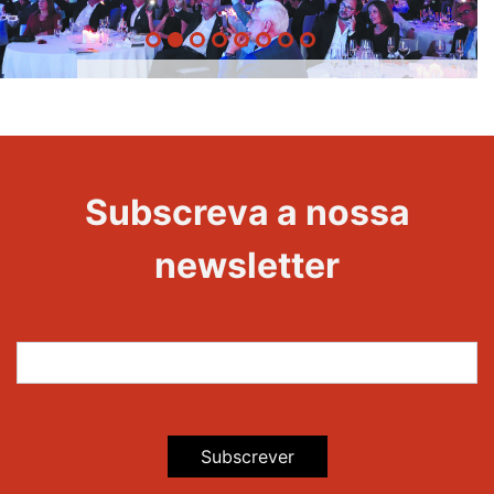
20 Anos -
Evento
22
Subscreva a nossa
Maravilhas
newsletter
Subscrever