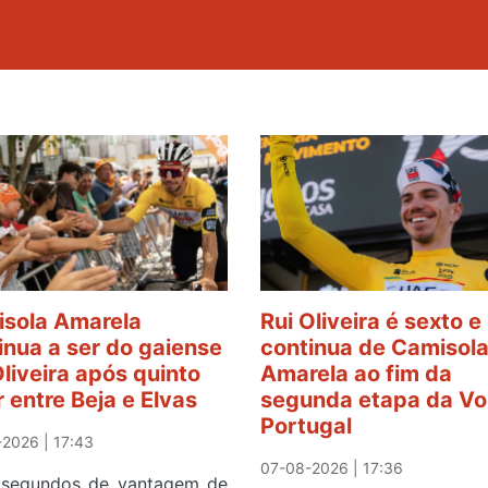
sola Amarela
Rui Oliveira é sexto e
inua a ser do gaiense
continua de Camisol
Oliveira após quinto
Amarela ao fim da
r entre Beja e Elvas
segunda etapa da Vol
Portugal
2026 | 17:43
07-08-2026 | 17:36
segundos de vantagem de