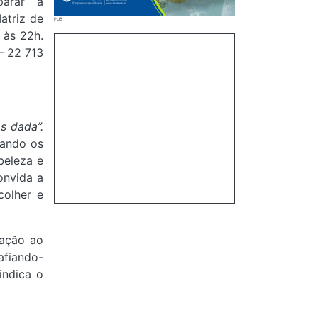
parar a
atriz de
 às 22h.
– 22 713
s dada”.
tando os
beleza e
onvida a
colher e
iação ao
afiando-
indica o