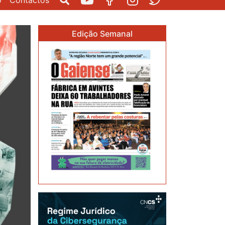
o
Contactos
Pesquisar
Youtube
Facebook
Instagram
Twitter
Edição Semanal