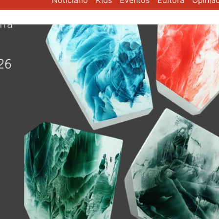
Noticiário
Kids
Eventos
Editora
Opiniã