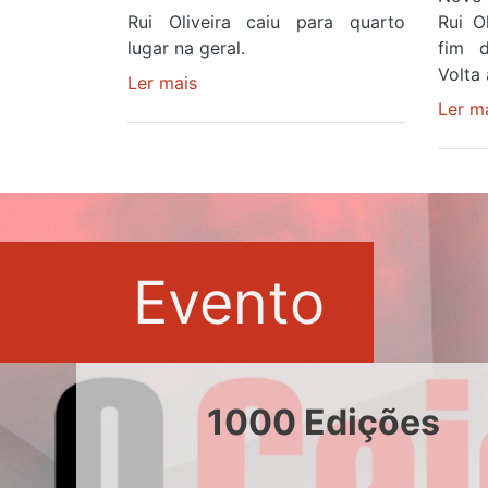
Rui Oliveira caiu para quarto
Rui O
lugar na geral.
fim d
Volta
Ler mais
sobre
Rui
Ler m
Oliveira
perde
Camisola
Amarela,
mas
ganha
Evento
prémio
combatividade
na
Serra
da
1000 Edições
Estrela