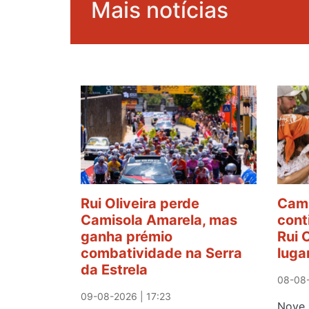
Mais notícias
Rui Oliveira perde
Cami
Camisola Amarela, mas
cont
ganha prémio
Rui 
combatividade na Serra
luga
da Estrela
08-08-
09-08-2026 | 17:23
Nove 