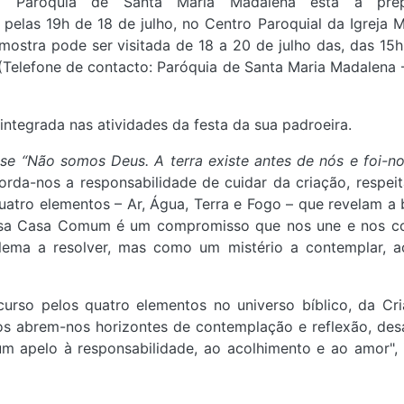
 Paróquia de Santa Maria Madalena está a pre
 pelas 19h de 18 de julho, no Centro Paroquial da Igreja M
 mostra pode ser visitada de
18 a 20 de julho das, das 15h
(
Telefone de contacto: Paróquia de Santa Maria Madalena 
integrada nas atividades da festa da sua padroeira.
se “Não somos Deus. A terra existe antes de nós e foi-no
orda-nos a responsabilidade de cuidar da criação, respei
quatro elementos – Ar, Água, Terra e Fogo – que revelam a 
ssa Casa Comum é um compromisso que nos une e nos c
ema a resolver, mas como um mistério a contemplar, a
urso pelos quatro elementos no universo bíblico, da Cr
dos abrem-nos horizontes de contemplação e reflexão, des
 um apelo à responsabilidade, ao acolhimento e ao amor", 