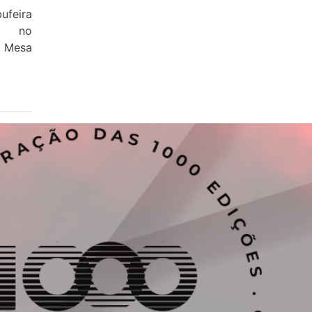
ufeira
ia no
o Mesa