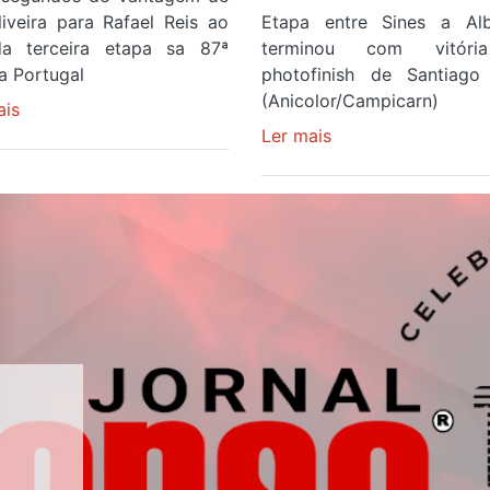
liveira para Rafael Reis ao
Etapa entre Sines a Alb
a terceira etapa sa 87ª
terminou com vitór
 a Portugal
photofinish de Santiag
(Anicolor/Campicarn)
ais
sobre
Camisola
Ler mais
sobre
Amarela
Rui
continua
Oliveira
a
é
ser
sexto
do
e
gaiense
continua
Rui
de
Oliveira
Camisola
após
Amarela
quinto
ao
lugar
fim
entre
da
Beja
segunda