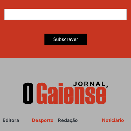
Subscrever
Rodapé
Editora
Desporto
Redação
Noticiário