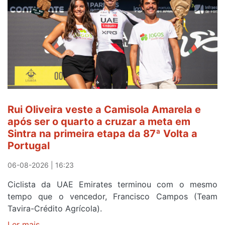
e
continua
de
Camisola
Amarela
ao
fim
da
segunda
Rui Oliveira veste a Camisola Amarela e
etapa
após ser o quarto a cruzar a meta em
da
Sintra na primeira etapa da 87ª Volta a
Volta
Portugal
a
Portugal
06-08-2026 | 16:23
Ciclista da UAE Emirates terminou com o mesmo
tempo que o vencedor, Francisco Campos (Team
Tavira-Crédito Agrícola).
Ler mais
sobre