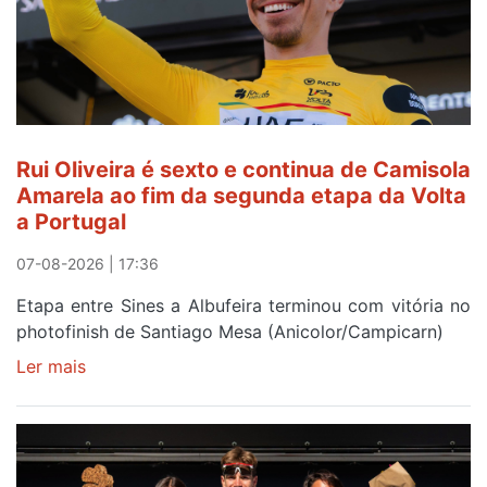
Rui
Oliveira
após
quinto
lugar
entre
Rui Oliveira é sexto e continua de Camisola
Beja
Amarela ao fim da segunda etapa da Volta
e
a Portugal
Elvas
07-08-2026 | 17:36
Etapa entre Sines a Albufeira terminou com vitória no
photofinish de Santiago Mesa (Anicolor/Campicarn)
Ler mais
sobre
Rui
Oliveira
é
sexto