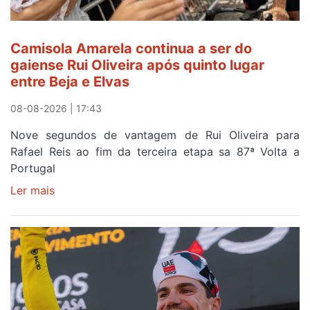
Camisola Amarela continua a ser do
gaiense Rui Oliveira após quinto lugar
entre Beja e Elvas
08-08-2026 | 17:43
Nove segundos de vantagem de Rui Oliveira para
Rafael Reis ao fim da terceira etapa sa 87ª Volta a
Portugal
Ler mais
sobre
Camisola
Amarela
continua
a
ser
do
gaiense