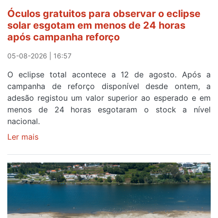
Óculos gratuitos para observar o eclipse
solar esgotam em menos de 24 horas
após campanha reforço
05-08-2026 | 16:57
O eclipse total acontece a 12 de agosto. Após a
campanha de reforço disponível desde ontem, a
adesão registou um valor superior ao esperado e em
menos de 24 horas esgotaram o stock a nível
nacional.
Ler mais
sobre
Óculos
gratuitos
para
observar
o
eclipse