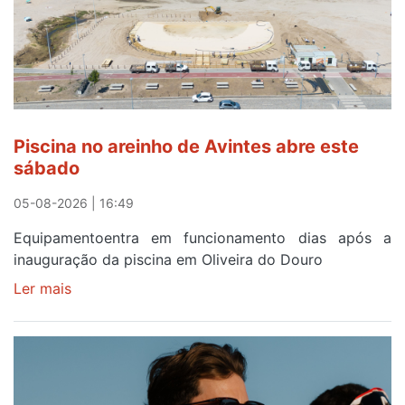
solar
esgotam
em
menos
de
24
horas
Piscina no areinho de Avintes abre este
após
sábado
campanha
reforço
05-08-2026 | 16:49
Equipamentoentra em funcionamento dias após a
inauguração da piscina em Oliveira do Douro
Ler mais
sobre
Piscina
no
areinho
de
Avintes