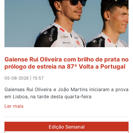
abre
este
sábado
Gaiense Rui Oliveira com brilho de prata no
prólogo de estreia na 87ª Volta a Portugal
05-08-2026 | 15:57
Gaienses Rui Oliveira e João Martins iniciaram a prova
em Lisboa, na tarde desta quarta-feira
Ler mais
sobre
Gaiense
Rui
Edição Semanal
Oliveira