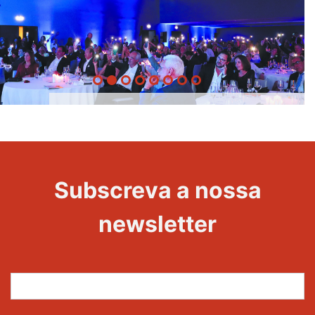
20 Anos -
Evento
22
Subscreva a nossa
Maravilhas
newsletter