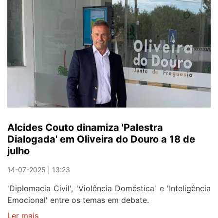
em
Oliveira
do
Douro
esta
madrugada
Alcides Couto dinamiza 'Palestra
Dialogada' em Oliveira do Douro a 18 de
julho
14-07-2025 | 13:23
'Diplomacia Civil', 'Violência Doméstica' e 'Inteligência
Emocional' entre os temas em debate.
Ler mais
sobre