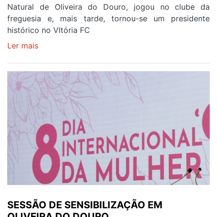
Natural de Oliveira do Douro, jogou no clube da
freguesia e, mais tarde, tornou-se um presidente
histórico no VItória FC
Ler mais
sobre
FALECEU
GAIENSE
FERNANDO
OLIVEIRA
AOS
84
ANOS
SESSÃO DE SENSIBILIZAÇÃO EM
OLIVEIRA DO DOURO