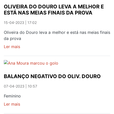
EM
OLIVEIRA DO DOURO LEVA A MELHOR E
FIM
ESTÁ NAS MEIAS FINAIS DA PROVA
DE
ÉPOCA
15-04-2023 | 17:02
CHEIO
DE
Oliveira do Douro leva a melhor e está nas meias finais
JOGOS
da prova
Ler mais
sobre
OLIVEIRA
DO
DOURO
LEVA
BALANÇO NEGATIVO DO OLIV. DOURO
A
MELHOR
07-04-2023 | 10:57
E
ESTÁ
Feminino
NAS
Ler mais
sobre
MEIAS
BALANÇO
FINAIS