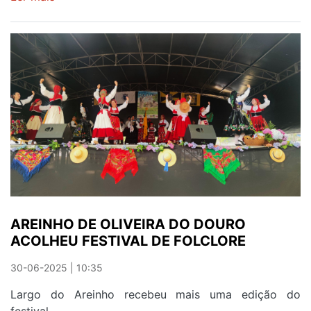
Alcides
Couto
dinamiza
'Palestra
Dialogada'
em
Oliveira
do
Douro
a
18
de
julho
AREINHO DE OLIVEIRA DO DOURO
ACOLHEU FESTIVAL DE FOLCLORE
30-06-2025 | 10:35
Largo do Areinho recebeu mais uma edição do