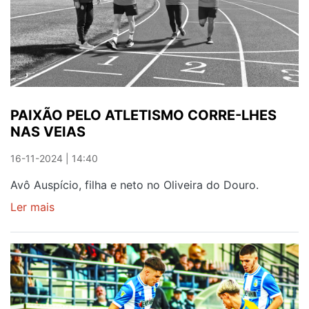
MOTE
DO
OLIVEIRA
DO
DOURO
PAIXÃO PELO ATLETISMO CORRE-LHES
NAS VEIAS
16-11-2024 | 14:40
Avô Auspício, filha e neto no Oliveira do Douro.
Ler mais
sobre
PAIXÃO
PELO
ATLETISMO
CORRE-
LHES
NAS