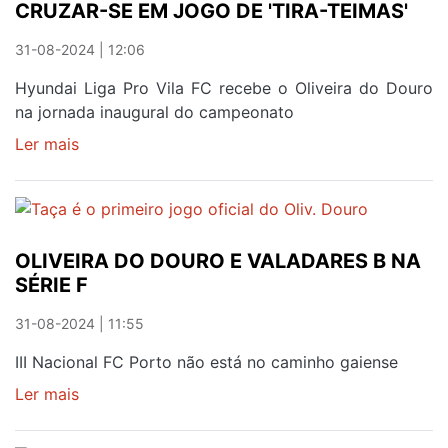
CRUZAR-SE EM JOGO DE 'TIRA-TEIMAS'
PASSEAR
31-08-2024 | 12:06
Hyundai Liga Pro Vila FC recebe o Oliveira do Douro
na jornada inaugural do campeonato
Ler mais
sobre
CAMINHOS
DE
ABÍLIO
E
OLIVEIRA DO DOURO E VALADARES B NA
TOZÉ
SÉRIE F
VOLTAM
A
31-08-2024 | 11:55
CRUZAR-
SE
III Nacional FC Porto não está no caminho gaiense
EM
Ler mais
sobre
JOGO
OLIVEIRA
DE
DO