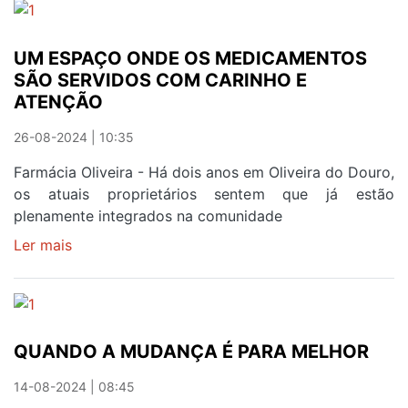
'TIRA-
DOURO
TEIMAS'
E
UM ESPAÇO ONDE OS MEDICAMENTOS
VALADARES
SÃO SERVIDOS COM CARINHO E
B
ATENÇÃO
NA
SÉRIE
26-08-2024 | 10:35
F
Farmácia Oliveira - Há dois anos em Oliveira do Douro,
os atuais proprietários sentem que já estão
plenamente integrados na comunidade
Ler mais
sobre
UM
ESPAÇO
ONDE
OS
QUANDO A MUDANÇA É PARA MELHOR
MEDICAMENTOS
SÃO
14-08-2024 | 08:45
SERVIDOS