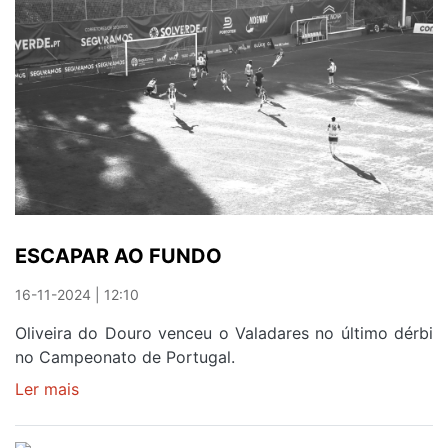
TEM
A
ELITE
BEM
ENCAMINHADA
ESCAPAR AO FUNDO
16-11-2024 | 12:10
Oliveira do Douro venceu o Valadares no último dérbi
no Campeonato de Portugal.
Ler mais
sobre
ESCAPAR
AO