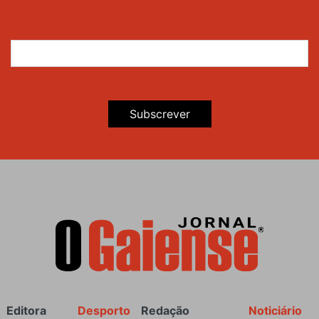
Subscrever
Rodapé
Editora
Desporto
Redação
Noticiário