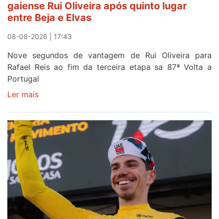
gaiense Rui Oliveira após quinto lugar
entre Beja e Elvas
08-08-2026 | 17:43
Nove segundos de vantagem de Rui Oliveira para
Rafael Reis ao fim da terceira etapa sa 87ª Volta a
Portugal
Ler mais
sobre
Camisola
Amarela
continua
a
ser
do
gaiense
Rui
Oliveira
após