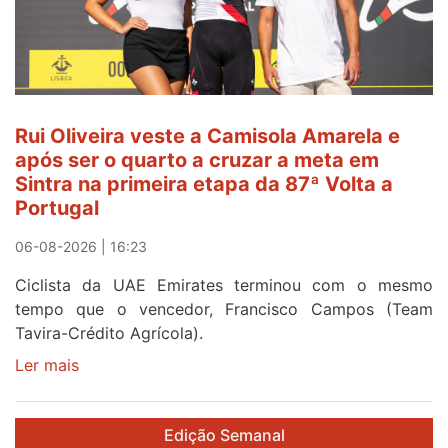
Amarela
ao
fim
da
segunda
Rui Oliveira veste a Camisola Amarela e
etapa
após ser o quarto a cruzar a meta em
da
Sintra na primeira etapa da 87ª Volta a
Volta
Portugal
a
Portugal
06-08-2026 | 16:23
Ciclista da UAE Emirates terminou com o mesmo
tempo que o vencedor, Francisco Campos (Team
Tavira-Crédito Agrícola).
Ler mais
sobre
Rui
Oliveira
Edição Semanal
veste