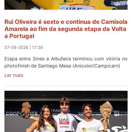
quinto
lugar
entre
Rui Oliveira é sexto e continua de Camisola
Beja
Amarela ao fim da segunda etapa da Volta
e
a Portugal
Elvas
07-08-2026 | 17:36
Etapa entre Sines a Albufeira terminou com vitória no
photofinish de Santiago Mesa (Anicolor/Campicarn)
Ler mais
sobre
Rui
Oliveira
é
sexto
e
continua
de
Camisola