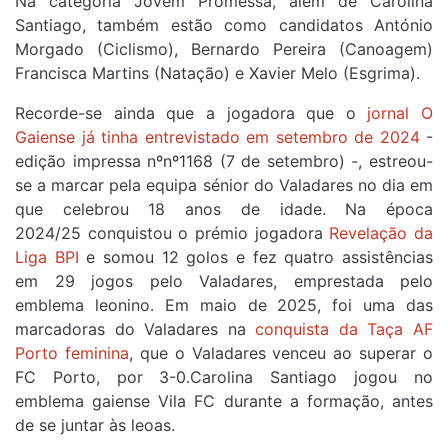
Na categoria Jovem Promessa, além de Carolina
Santiago, também estão como candidatos António
Morgado (Ciclismo), Bernardo Pereira (Canoagem)
Francisca Martins (Natação) e Xavier Melo (Esgrima).
Recorde-se ainda que a jogadora que o
jornal O
Gaiense já tinha entrevistado em setembro de 2024
-
edição impressa nºnº1168 (7 de setembro) -, estreou-
se a marcar pela equipa sénior do Valadares no dia em
que celebrou 18 anos de idade. Na época
2024/25 conquistou o prémio jogadora
Revelação da
Liga BPI
e somou 12 golos e fez quatro assistências
em 29 jogos pelo Valadares, emprestada pelo
emblema leonino. Em maio de 2025, foi uma das
marcadoras do Valadares na
conquista da Taça AF
Porto feminina
, que o Valadares venceu ao superar o
FC Porto, por 3-0.Carolina Santiago jogou no
emblema gaiense Vila FC durante a formação, antes
de se juntar às leoas.