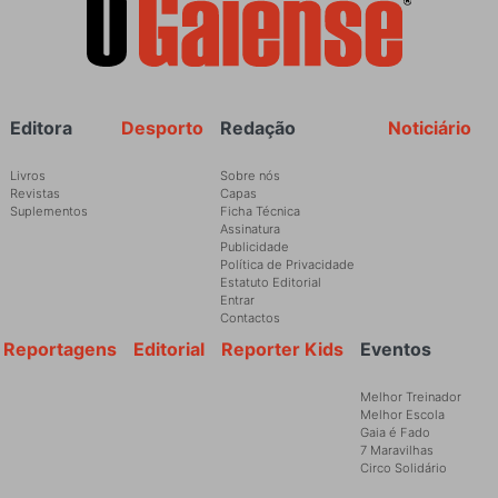
Rodapé
Editora
Desporto
Redação
Noticiário
Livros
Sobre nós
Revistas
Capas
Suplementos
Ficha Técnica
Assinatura
Publicidade
Política de Privacidade
Estatuto Editorial
Entrar
Contactos
Reportagens
Editorial
Reporter Kids
Eventos
Melhor Treinador
Melhor Escola
Gaia é Fado
7 Maravilhas
Circo Solidário