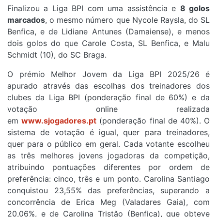
Finalizou a Liga BPI com uma assistência e
8 golos
marcados
, o mesmo número que Nycole Raysla, do SL
Benfica, e de Lidiane Antunes (Damaiense), e menos
dois golos do que Carole Costa, SL Benfica, e Malu
Schmidt (10), do SC Braga.
O prémio Melhor Jovem da Liga BPI 2025/26 é
apurado através das escolhas dos treinadores dos
clubes da Liga BPI (ponderação final de 60%) e da
votação online realizada
em
www.sjogadores.pt
(ponderação final de 40%). O
sistema de votação é igual, quer para treinadores,
quer para o público em geral. Cada votante escolheu
as três melhores jovens jogadoras da competição,
atribuindo pontuações diferentes por ordem de
preferência: cinco, três e um ponto. Carolina Santiago
conquistou 23,55% das preferências, superando a
concorrência de Erica Meg (Valadares Gaia), com
20,06%, e de Carolina Tristão (Benfica), que obteve