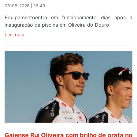
reforço
05-08-2026 | 16:49
Equipamentoentra em funcionamento dias após a
inauguração da piscina em Oliveira do Douro
Ler mais
sobre
Piscina
no
areinho
de
Avintes
abre
este
sábado
Gaiense Rui Oliveira com brilho de prata no