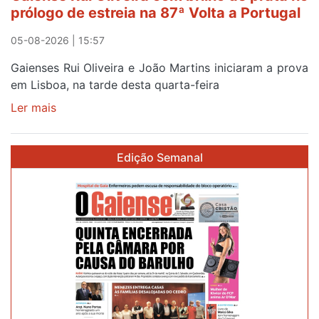
prólogo de estreia na 87ª Volta a Portugal
05-08-2026 | 15:57
Gaienses Rui Oliveira e João Martins iniciaram a prova
em Lisboa, na tarde desta quarta-feira
Ler mais
sobre
Gaiense
Rui
Edição Semanal
Oliveira
com
brilho
de
prata
no
prólogo
de
estreia
na