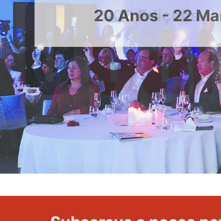
menos
20 Anos - 22 Ma
de
24
horas
após
campanha
reforço