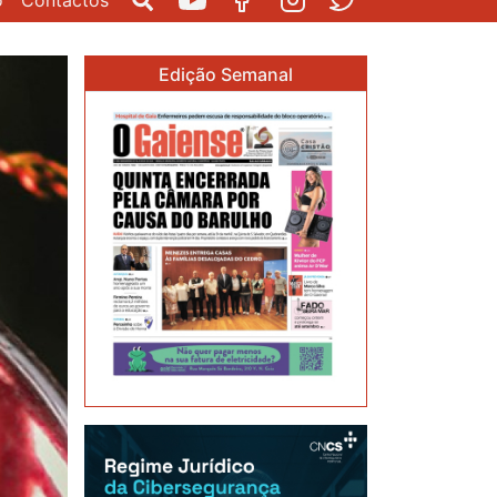
o
Contactos
Pesquisar
Youtube
Facebook
Instagram
Twitter
Edição Semanal