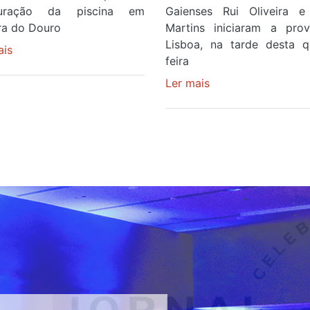
guração da piscina em
Gaienses Rui Oliveira 
ira do Douro
Martins iniciaram a pr
Lisboa, na tarde desta q
ais
sobre
feira
Piscina
no
Ler mais
sobre
areinho
Gaiense
de
Rui
Avintes
Oliveira
abre
com
este
brilho
sábado
de
prata
no
prólogo
de
estreia
na
87ª