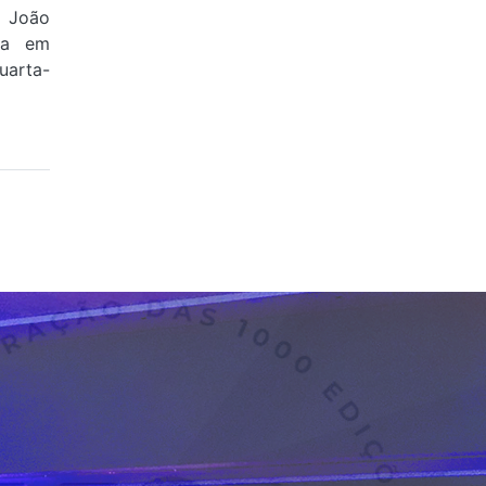
e João
ova em
uarta-