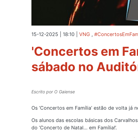
15-12-2025 | 18:10
|
VNG
,
#ConcertosEmFamí
'Concertos em Fam
sábado no Auditór
Escrito por
O Gaiense
Os ‘Concertos em Família’ estão de volta já n
Os alunos das escolas básicas dos Carvalhos,
do ‘Concerto de Natal… em Família!’.