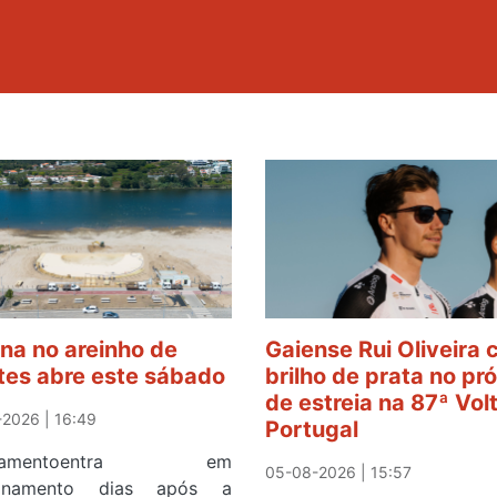
ina no areinho de
Gaiense Rui Oliveira
tes abre este sábado
brilho de prata no pr
de estreia na 87ª Vol
2026 | 16:49
Portugal
ipamentoentra em
05-08-2026 | 15:57
ionamento dias após a