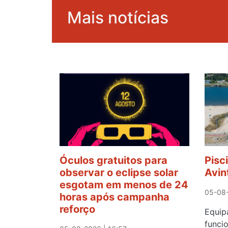
Mais notícias
Óculos gratuitos para
Pisc
observar o eclipse solar
Avin
esgotam em menos de 24
05-08-
horas após campanha
reforço
Equ
func