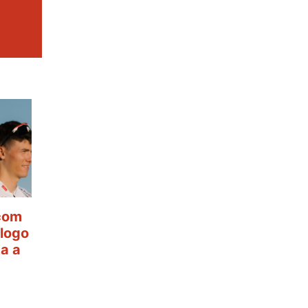
 com
ólogo
ta a