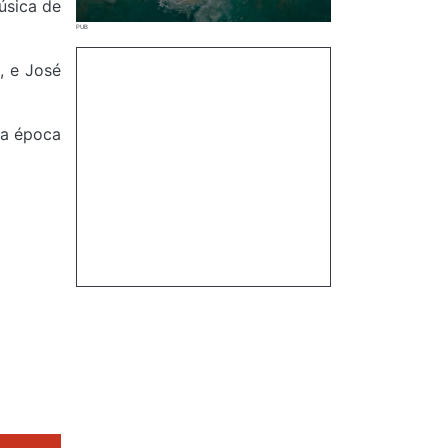
úsica de
, e José
da época