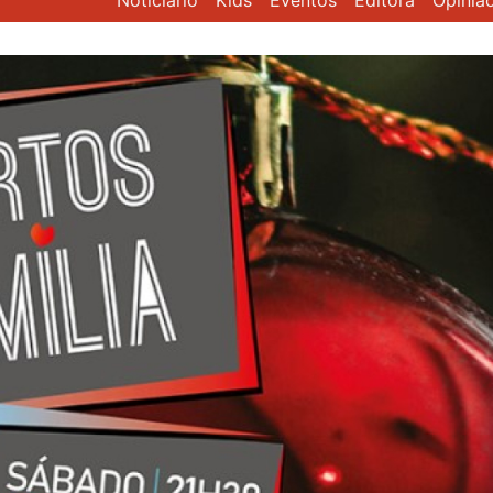
Noticiário
Kids
Eventos
Editora
Opiniã