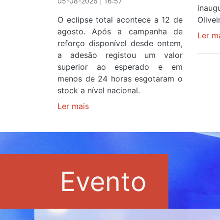
05-08-2026 | 16:57
inau
O eclipse total acontece a 12 de
Olive
agosto. Após a campanha de
Ler m
reforço disponível desde ontem,
a adesão registou um valor
superior ao esperado e em
menos de 24 horas esgotaram o
stock a nível nacional.
Ler mais
sobre
Óculos
gratuitos
para
observar
o
Evento
eclipse
solar
esgotam
em