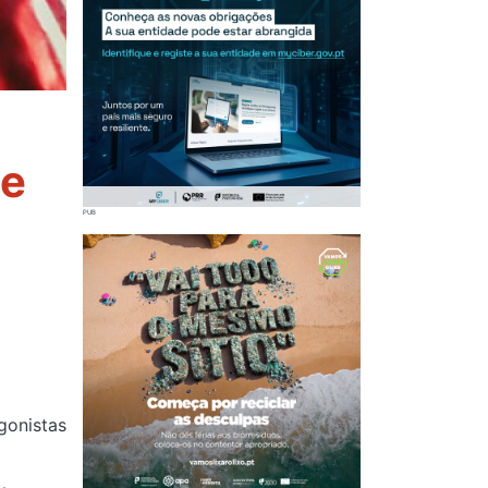
te
gonistas