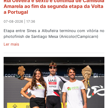
Rui Oliveira é sexto e continua de Camisola
Amarela ao fim da segunda etapa da Volta
a Portugal
07-08-2026 | 17:36
Etapa entre Sines a Albufeira terminou com vitória no
photofinish de Santiago Mesa (Anicolor/Campicarn)
Ler mais
sobre
Rui
Oliveira
é
sexto
e
continua
de
Camisola
Amarela
ao
fim