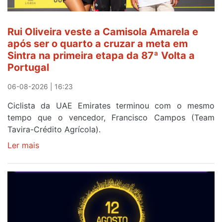
da
segunda
Rui Oliveira veste a Camisola Amarela e
etapa
após ser o quarto a cruzar a meta em
da
Sintra na primeira etapa da 87ª Volta a
Volta
Portugal
a
Portugal
06-08-2026 | 16:23
Ciclista da UAE Emirates terminou com o mesmo
tempo que o vencedor, Francisco Campos (Team
Tavira-Crédito Agrícola).
Ler mais
sobre
Rui
Oliveira
veste
a
Camisola
Amarela