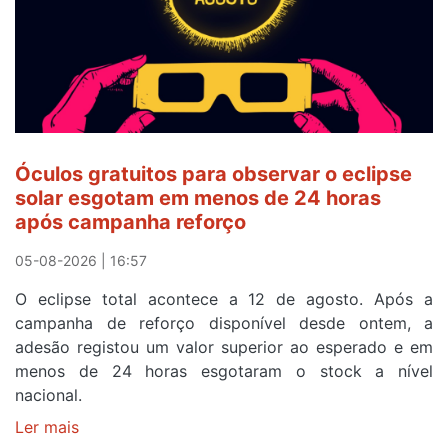
e
após
ser
o
quarto
a
cruzar
Óculos gratuitos para observar o eclipse
a
solar esgotam em menos de 24 horas
meta
após campanha reforço
em
Sintra
05-08-2026 | 16:57
na
O eclipse total acontece a 12 de agosto. Após a
primeira
campanha de reforço disponível desde ontem, a
etapa
adesão registou um valor superior ao esperado e em
da
menos de 24 horas esgotaram o stock a nível
87ª
nacional.
Volta
a
Ler mais
sobre
Portugal