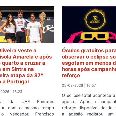
Oliveira veste a
Óculos gratuitos par
sola Amarela e após
observar o eclipse so
o quarto a cruzar a
esgotam em menos d
 em Sintra na
horas após campanh
eira etapa da 87ª
reforço
a a Portugal
05-08-2026 | 16:57
2026 | 16:23
O eclipse total acontece a
ista da UAE Emirates
agosto. Após a campan
inou com o mesmo tempo
reforço disponível desde 
o vencedor, Francisco
a adesão registou um 