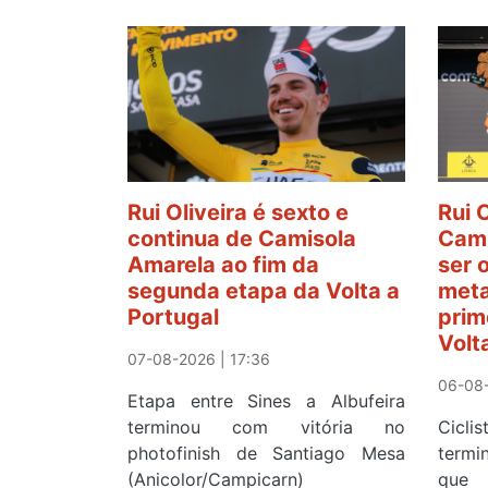
Rui Oliveira é sexto e
Rui 
continua de Camisola
Cami
Amarela ao fim da
ser 
segunda etapa da Volta a
meta
Portugal
prim
Volt
07-08-2026 | 17:36
06-08-
Etapa entre Sines a Albufeira
terminou com vitória no
Cicl
photofinish de Santiago Mesa
term
(Anicolor/Campicarn)
que 