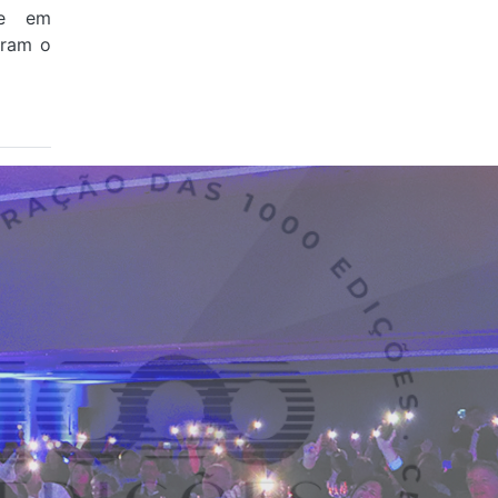
 e em
aram o