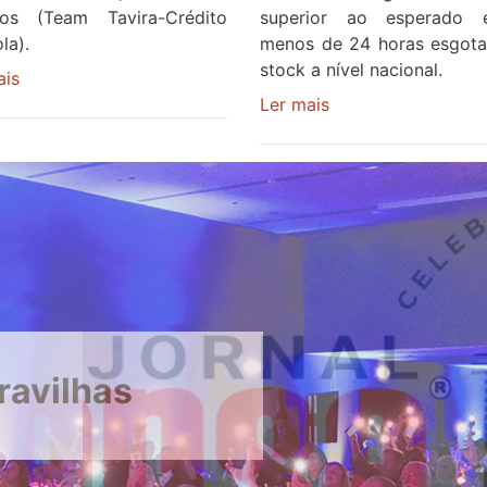
os (Team Tavira-Crédito
superior ao esperado
la).
menos de 24 horas esgot
stock a nível nacional.
ais
sobre
Rui
Ler mais
sobre
Oliveira
Óculos
veste
gratuitos
a
para
Camisola
observar
Amarela
o
e
eclipse
após
solar
ser
esgotam
o
em
quarto
menos
ravilhas
a
de
cruzar
24
a
horas
meta
após