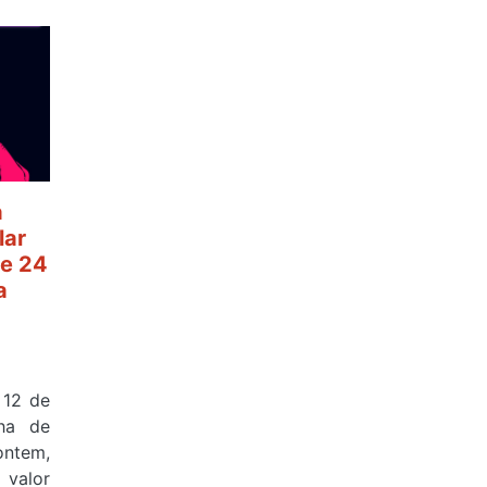
a
lar
e 24
a
 12 de
ha de
ontem,
valor