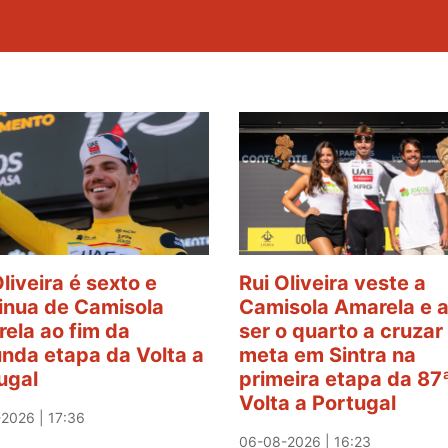
Oliveira é sexto e
Rui Oliveira veste a
inua de Camisola
Camisola Amarela e 
ela ao fim da
ser o quarto a cruzar
nda etapa da Volta a
meta em Sintra na
ugal
primeira etapa da 87
Volta a Portugal
2026 | 17:36
06-08-2026 | 16:23