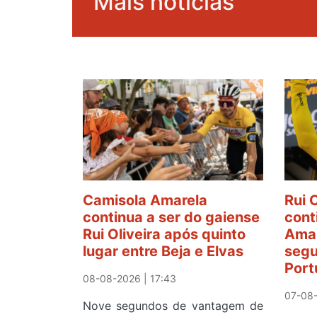
Mais notícias
Camisola Amarela
Rui 
continua a ser do gaiense
cont
Rui Oliveira após quinto
Amar
lugar entre Beja e Elvas
segu
Port
08-08-2026 | 17:43
07-08-
Nove segundos de vantagem de