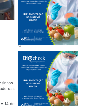
osinhos-
dade das
 A 14 de