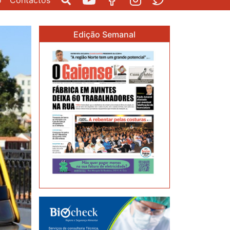
o
Contactos
Pesquisar
Youtube
Facebook
Instagram
Twitter
Edição Semanal