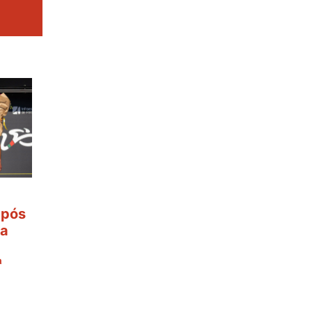
após
 a
ª