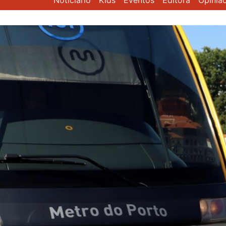
Noticiário
Kids
Eventos
Editora
Opiniã