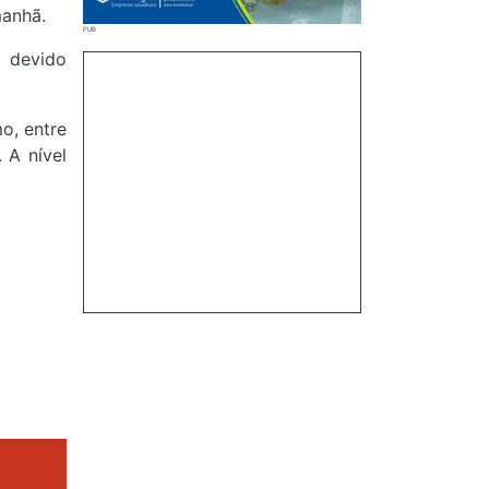
manhã.
 devido
o, entre
 A nível