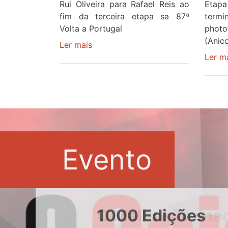
Rui Oliveira para Rafael Reis ao
Etapa
fim da terceira etapa sa 87ª
term
Volta a Portugal
photo
(Anic
Ler mais
sobre
Camisola
Ler m
Amarela
continua
a
ser
do
gaiense
Rui
Evento
Oliveira
após
quinto
lugar
entre
1000 Edições
Beja