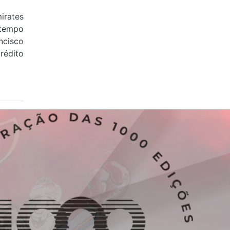
rates
tempo
cisco
édito