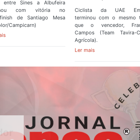
 entre Sines a Albufeira
inou com vitória no
Ciclista da UAE Emi
finish de Santiago Mesa
terminou com o mesmo 
olor/Campicarn)
que o vencedor, Fran
Campos (Team Tavira-Cr
ais
sobre
Agrícola).
Rui
Oliveira
Ler mais
sobre
é
Rui
sexto
Oliveira
e
veste
continua
a
de
Camisola
Camisola
Amarela
Amarela
e
ao
após
fim
ser
da
o
segunda
quarto