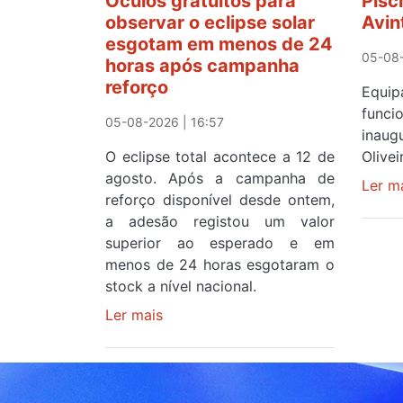
Óculos gratuitos para
Pisc
observar o eclipse solar
Avin
esgotam em menos de 24
05-08-
horas após campanha
reforço
Equ
func
05-08-2026 | 16:57
inau
O eclipse total acontece a 12 de
Olive
agosto. Após a campanha de
Ler m
reforço disponível desde ontem,
a adesão registou um valor
superior ao esperado e em
menos de 24 horas esgotaram o
stock a nível nacional.
Ler mais
sobre
Óculos
gratuitos
para
observar