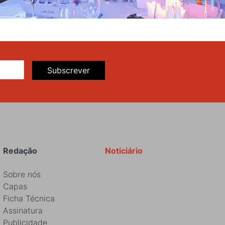
Subscrever
Redação
Noticiário
Sobre nós
Capas
Ficha Técnica
Assinatura
Publicidade