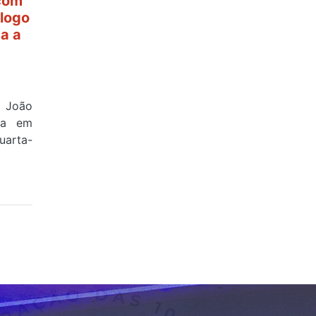
 com
ólogo
ta a
e João
ova em
uarta-