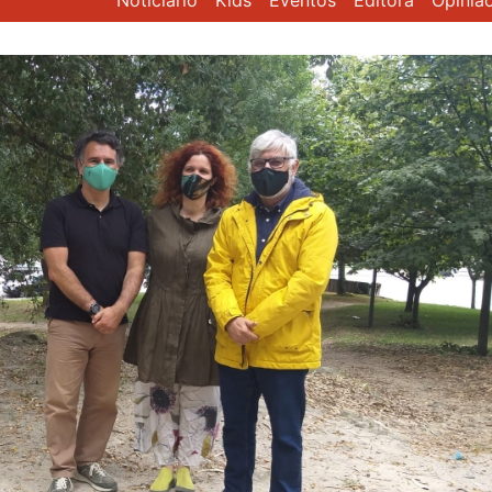
Noticiário
Kids
Eventos
Editora
Opiniã