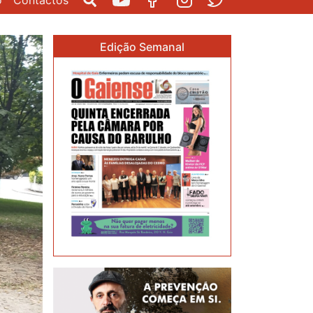
o
Contactos
Pesquisar
Youtube
Facebook
Instagram
Twitter
Edição Semanal