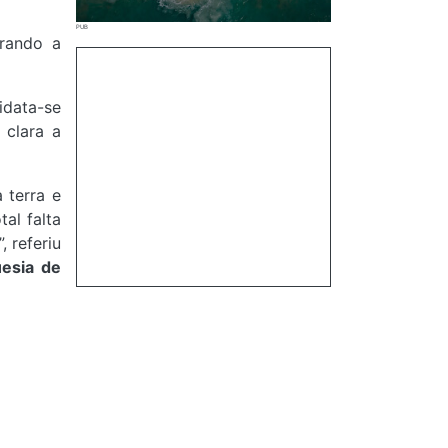
grando a
idata-se
 clara a
 terra e
al falta
 referiu
esia de