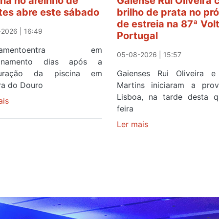
ina no areinho de
Gaiense Rui Oliveira
tes abre este sábado
brilho de prata no pr
de estreia na 87ª Vol
2026 | 16:49
Portugal
ipamentoentra em
05-08-2026 | 15:57
ionamento dias após a
guração da piscina em
Gaienses Rui Oliveira 
ira do Douro
Martins iniciaram a pr
Lisboa, na tarde desta q
ais
sobre
feira
Piscina
no
Ler mais
sobre
areinho
Gaiense
de
Rui
Avintes
Oliveira
abre
com
este
brilho
sábado
de
prata
no