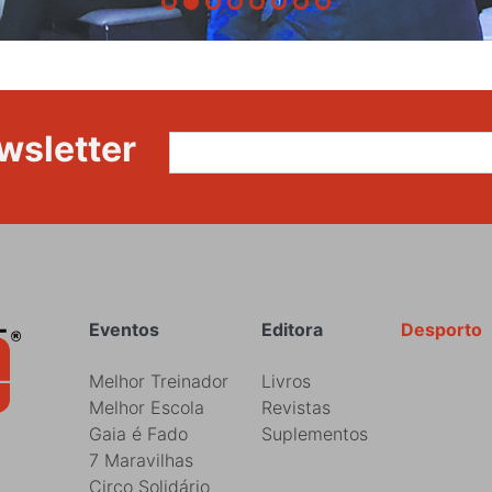
wsletter
Rodapé
Eventos
Editora
Desporto
Melhor Treinador
Livros
Melhor Escola
Revistas
Gaia é Fado
Suplementos
7 Maravilhas
Circo Solidário