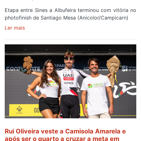
Etapa entre Sines a Albufeira terminou com vitória no
photofinish de Santiago Mesa (Anicolor/Campicarn)
Ler mais
sobre
Rui
Oliveira
é
sexto
e
continua
de
Camisola
Amarela
ao
fim
da
segunda
Rui Oliveira veste a Camisola Amarela e
etapa
após ser o quarto a cruzar a meta em