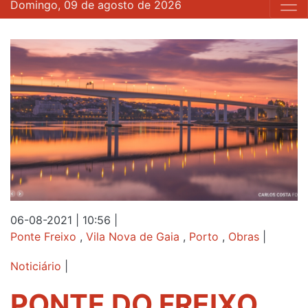
Domingo, 09 de agosto de 2026
06-08-2021 | 10:56
|
Ponte Freixo
,
Vila Nova de Gaia
,
Porto
,
Obras
|
Noticiário
|
PONTE DO FREIXO