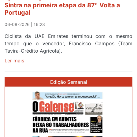
da
Sintra na primeira etapa da 87ª Volta a
Volta
Portugal
a
Portugal
06-08-2026 | 16:23
Ciclista da UAE Emirates terminou com o mesmo
tempo que o vencedor, Francisco Campos (Team
Tavira-Crédito Agrícola).
Ler mais
sobre
Rui
Oliveira
Edição Semanal
veste
a
Camisola
Amarela
e
após
ser
o