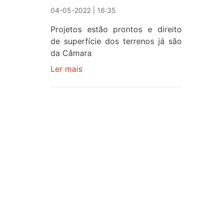
04-05-2022 | 16:35
Projetos estão prontos e direito
de superfície dos terrenos já são
da Câmara
Ler mais
sobre
NOVA
JUNTA
E
NOVO
QUARTEL
DA
GNR
DE
ARCOZELO
TÊM
LUZ
VERDE